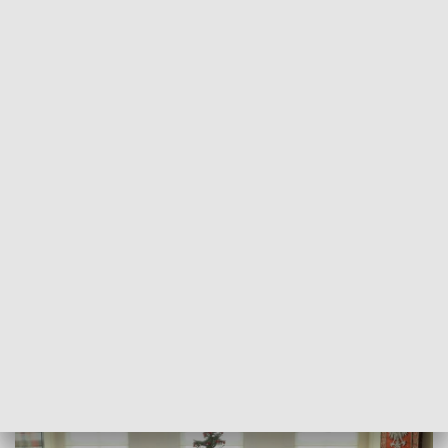
REGIONY
Premier przyjął od harcerzy
Betlejemskie Światło Pokoju
2019-12-17
asz