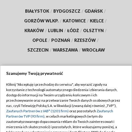
BIAŁYSTOK
/
BYDGOSZCZ
/
GDAŃSK
/
GORZÓW WLKP.
/
KATOWICE
/
KIELCE
/
KRAKÓW
/
LUBLIN
/
ŁÓDŹ
/
OLSZTYN
/
OPOLE
/
POZNAŃ
/
RZESZÓW
/
SZCZECIN
/
WARSZAWA
/
WROCŁAW
Szanujemy Twoją prywatność
Dołącz do nas:
Kliknij "Akceptuję i przechodzę do serwisu", aby wyrazić zgody na
korzystanie z technologii automatycznego śledzenia i zbierania danych,
TVP
dostęp do informacji na Twoim urządzeniu końcowym i ich
Abonament TVP
przechowywanie oraz na przetwarzanie Twoich danych osobowych przez
Regulamin TVP
nas, czyli Telewizję Polską S.A. w likwidacji (zwaną dalej również „TVP”),
Emisja w TVP
Zaufanych Partnerów z IAB* (1201 firm)
Polityka prywatności
oraz pozostałych
Zaufanych
Partnerów TVP (93 firm)
, w celach marketingowych (w tym do
Centrum informacji TVP
Moje zgody
zautomatyzowanego dopasowania reklam do Twoich zainteresowań i
mierzenia ich skuteczności) i pozostałych, które wskazujemy poniżej, a
Naziemna Telewizja Cyfrowa
Pomoc