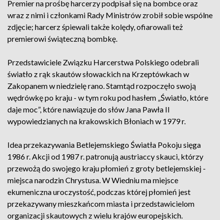
Premier na prośbę harcerzy podpisał się na bombce oraz
wraz z nimi i członkami Rady Ministrów zrobił sobie wspólne
zdjęcie; harcerz śpiewali także kolędy, ofiarowali też
premierowi świąteczną bombkę.
Przedstawiciele Związku Harcerstwa Polskiego odebrali
światło z rąk skautów słowackich na Krzeptówkach w
Zakopanem w niedzielę rano. Stamtąd rozpoczęło swoją
wędrówkę po kraju - w tym roku pod hasłem „Światło, które
daje moc”, które nawiązuje do słów Jana Pawła II
wypowiedzianych na krakowskich Błoniach w 1979 r.
Idea przekazywania Betlejemskiego Światła Pokoju sięga
1986 r. Akcji od 1987 r. patronują austriaccy skauci, którzy
przewożą do swojego kraju płomień z groty betlejemskiej -
miejsca narodzin Chrystusa. W Wiedniu ma miejsce
ekumeniczna uroczystość, podczas której płomień jest
przekazywany mieszkańcom miasta i przedstawicielom
organizacji skautowych z wielu krajów europejskich.