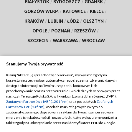
BIAŁYSTOK
/
BYDGOSZCZ
/
GDAŃSK
/
GORZÓW WLKP.
/
KATOWICE
/
KIELCE
/
KRAKÓW
/
LUBLIN
/
ŁÓDŹ
/
OLSZTYN
/
OPOLE
/
POZNAŃ
/
RZESZÓW
/
SZCZECIN
/
WARSZAWA
/
WROCŁAW
Szanujemy Twoją prywatność
Dołącz do nas:
Kliknij "Akceptuję i przechodzę do serwisu", aby wyrazić zgody na
korzystanie z technologii automatycznego śledzenia i zbierania danych,
TVP
dostęp do informacji na Twoim urządzeniu końcowym i ich
Abonament TVP
przechowywanie oraz na przetwarzanie Twoich danych osobowych przez
Regulamin TVP
nas, czyli Telewizję Polską S.A. w likwidacji (zwaną dalej również „TVP”),
Emisja w TVP
Polityka prywatności
Zaufanych Partnerów z IAB* (1201 firm)
oraz pozostałych
Zaufanych
Partnerów TVP (93 firm)
, w celach marketingowych (w tym do
Centrum informacji TVP
Moje zgody
zautomatyzowanego dopasowania reklam do Twoich zainteresowań i
mierzenia ich skuteczności) i pozostałych, które wskazujemy poniżej, a
Naziemna Telewizja Cyfrowa
Pomoc
także zgody na udostępnianie przez nas identyfikatora PPID do Google.
Sklep TVP
Biuro reklamy