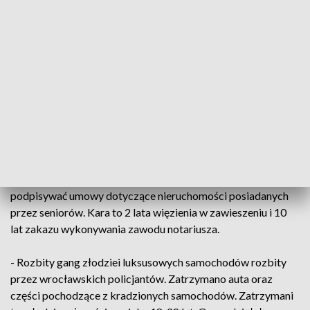
że mężczyzna był pijany i chciał wsiąść za kierownicę. Sam
sołtys w sprawie się nie wypowiada, ale złożył rezygnację z
funkcji.
- Policjanci z Tczewa zatrzymali młodego mężczyznę, który
próbował ukraść autobus. Złodziej włamał się do autobusu
jednak został powstrzymany przez pracowników firmy
przewozowej.
- Notariusz skazana za oszustwa na szkodę starszych osób.
Kobieta miała wykorzystywać stan starszych osób i
podpisywać umowy dotyczące nieruchomości posiadanych
przez seniorów. Kara to 2 lata więzienia w zawieszeniu i 10
lat zakazu wykonywania zawodu notariusza.
- Rozbity gang złodziei luksusowych samochodów rozbity
przez wrocławskich policjantów. Zatrzymano auta oraz
części pochodzące z kradzionych samochodów. Zatrzymani