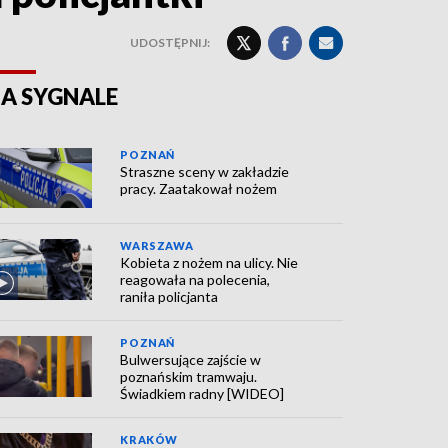
UDOSTĘPNIJ:
A SYGNALE
POZNAŃ
Straszne sceny w zakładzie
pracy. Zaatakował nożem
WARSZAWA
Kobieta z nożem na ulicy. Nie
reagowała na polecenia,
raniła policjanta
POZNAŃ
Bulwersujące zajście w
poznańskim tramwaju.
Świadkiem radny [WIDEO]
KRAKÓW