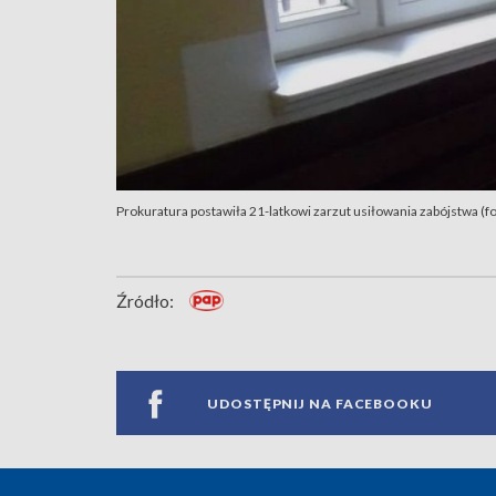
Prokuratura postawiła 21-latkowi zarzut usiłowania zabójstwa (fot
Źródło:
UDOSTĘPNIJ NA FACEBOOKU