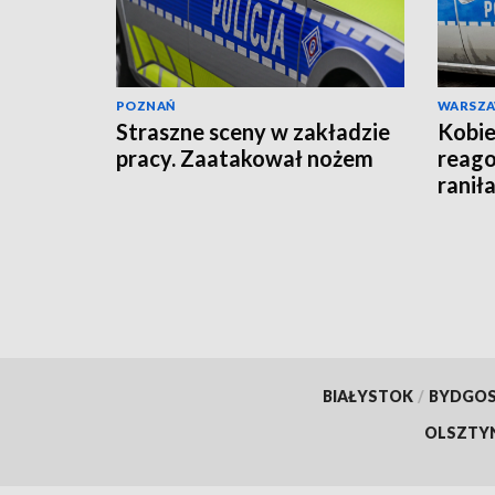
POZNAŃ
WARSZ
Straszne sceny w zakładzie
Kobie
pracy. Zaatakował nożem
reago
raniła
BIAŁYSTOK
/
BYDGO
OLSZTY