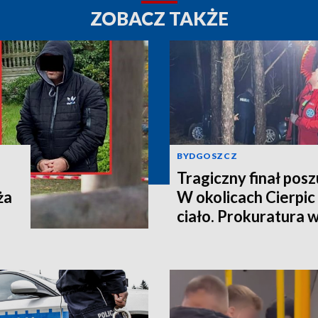
ZOBACZ TAKŻE
BYDGOSZCZ
Tragiczny finał pos
ża
W okolicach Cierpic 
ciało. Prokuratura 
kobieta miała obraże
wideo]