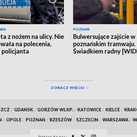
AWA
POZNAŃ
ta z nożem na ulicy. Nie
Bulwersujące zajście w
wała na polecenia,
poznańskim tramwaju.
 policjanta
Świadkiem radny [WI
ZOBACZ WIĘCEJ
SZCZ
/
GDAŃSK
/
GORZÓW WLKP.
/
KATOWICE
/
KIELCE
/
KRA
N
/
OPOLE
/
POZNAŃ
/
RZESZÓW
/
SZCZECIN
/
WARSZAWA
/
W
Dołącz do nas: