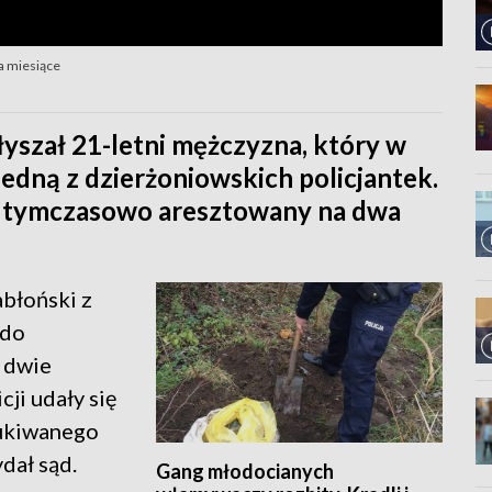
a miesiące
łyszał 21-letni mężczyzna, który w
jedną z dzierżoniowskich policjantek.
ł tymczasowo aresztowany na dwa
abłoński z
 do
y dwie
cji udały się
zukiwanego
dał sąd.
Gang młodocianych