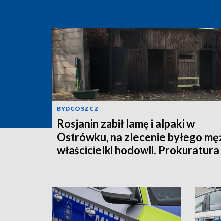
BYDGOSZCZ
Rosjanin zabił lamę i alpaki w
Ostrówku, na zlecenie byłego mę
właścicielki hodowli. Prokuratura
wysłała akt oskarżenia!