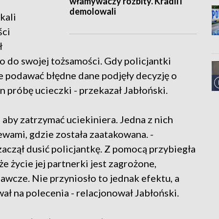
włamywaczy rozbity. Kradli i
demolowali
kali
ści
ł
o do swojej tożsamości. Gdy policjantki
je podawać błędne dane podjęły decyzję o
 próbę ucieczki - przekazał Jabłoński.
ę, aby zatrzymać uciekiniera. Jedna z nich
ewami, gdzie została zaatakowana. -
aczął dusić policjantkę. Z pomocą przybiegła
e życie jej partnerki jest zagrożone,
awcze. Nie przyniosło to jednak efektu, a
ał na polecenia - relacjonował Jabłoński.