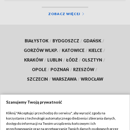
ZOBACZ WIĘCEJ
BIAŁYSTOK
/
BYDGOSZCZ
/
GDAŃSK
/
GORZÓW WLKP.
/
KATOWICE
/
KIELCE
/
KRAKÓW
/
LUBLIN
/
ŁÓDŹ
/
OLSZTYN
/
OPOLE
/
POZNAŃ
/
RZESZÓW
/
SZCZECIN
/
WARSZAWA
/
WROCŁAW
Szanujemy Twoją prywatność
Dołącz do nas:
Kliknij "Akceptuję i przechodzę do serwisu", aby wyrazić zgody na
korzystanie z technologii automatycznego śledzenia i zbierania danych,
TVP
dostęp do informacji na Twoim urządzeniu końcowym i ich
Abonament TVP
przechowywanie oraz na przetwarzanie Twoich danych osobowych przez