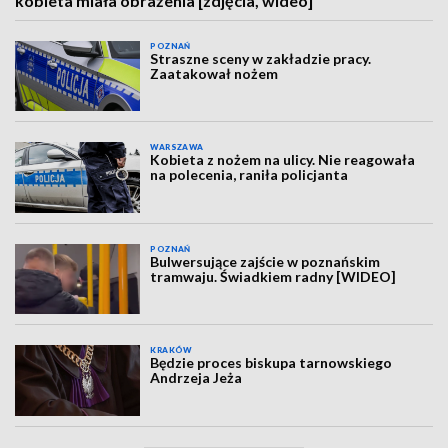
kobieta miała obrażenia [zdjęcia, wideo]
POZNAŃ
Straszne sceny w zakładzie pracy.
Zaatakował nożem
WARSZAWA
Kobieta z nożem na ulicy. Nie reagowała
na polecenia, raniła policjanta
POZNAŃ
Bulwersujące zajście w poznańskim
tramwaju. Świadkiem radny [WIDEO]
KRAKÓW
Będzie proces biskupa tarnowskiego
Andrzeja Jeża