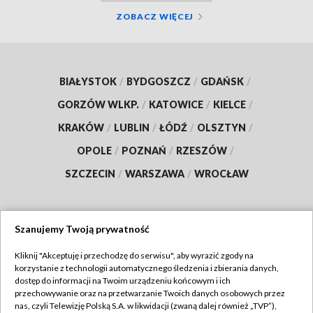
ZOBACZ WIĘCEJ
BIAŁYSTOK
/
BYDGOSZCZ
/
GDAŃSK
/
GORZÓW WLKP.
/
KATOWICE
/
KIELCE
/
KRAKÓW
/
LUBLIN
/
ŁÓDŹ
/
OLSZTYN
/
OPOLE
/
POZNAŃ
/
RZESZÓW
/
SZCZECIN
/
WARSZAWA
/
WROCŁAW
Szanujemy Twoją prywatność
Dołącz do nas:
Kliknij "Akceptuję i przechodzę do serwisu", aby wyrazić zgody na
korzystanie z technologii automatycznego śledzenia i zbierania danych,
TVP
dostęp do informacji na Twoim urządzeniu końcowym i ich
Abonament TVP
przechowywanie oraz na przetwarzanie Twoich danych osobowych przez
Regulamin TVP
nas, czyli Telewizję Polską S.A. w likwidacji (zwaną dalej również „TVP”),