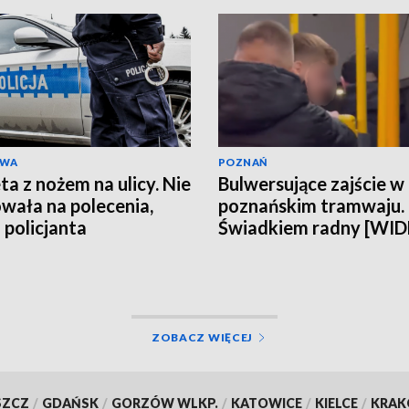
AWA
POZNAŃ
ta z nożem na ulicy. Nie
Bulwersujące zajście w
wała na polecenia,
poznańskim tramwaju.
 policjanta
Świadkiem radny [WI
ZOBACZ WIĘCEJ
SZCZ
/
GDAŃSK
/
GORZÓW WLKP.
/
KATOWICE
/
KIELCE
/
KRA