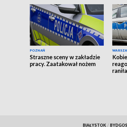
POZNAŃ
WARSZ
Straszne sceny w zakładzie
Kobie
pracy. Zaatakował nożem
reago
raniła
BIAŁYSTOK
/
BYDGO