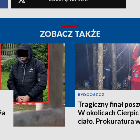
ZOBACZ TAKŻE
BYDGOSZCZ
Tragiczny finał pos
ża
W okolicach Cierpic 
ciało. Prokuratura 
kobieta miała obraże
wideo]