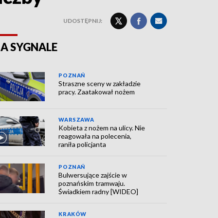
UDOSTĘPNIJ:
A SYGNALE
POZNAŃ
Straszne sceny w zakładzie
pracy. Zaatakował nożem
WARSZAWA
Kobieta z nożem na ulicy. Nie
reagowała na polecenia,
raniła policjanta
POZNAŃ
Bulwersujące zajście w
poznańskim tramwaju.
Świadkiem radny [WIDEO]
KRAKÓW