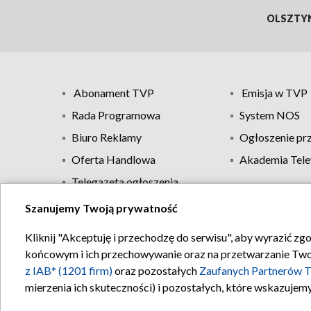
OLSZTY
Abonament TVP
Emisja w TVP
Rada Programowa
System NOS
Biuro Reklamy
Ogłoszenie pr
Oferta Handlowa
Akademia Tele
Telegazeta ogłoszenia
Szanujemy Twoją prywatność
Regulamin TVP
Kliknij "Akceptuję i przechodzę do serwisu", aby wyrazić zg
końcowym i ich przechowywanie oraz na przetwarzanie Twoich
z IAB* (1201 firm)
oraz pozostałych
Zaufanych Partnerów T
mierzenia ich skuteczności) i pozostałych, które wskazujemy