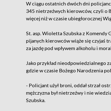
W ciągu ostatnich dwóch dni policjanc
345 nietrzeźwych kierowców, czyli o 
więcej niż w czasie ubiegłorocznej Wig
St. asp. Wioletta Szubska z Komendy Gł
pijanych kierowców wiąże się czyjaś t
za jazdę pod wpływem alkoholu i mor
Jako przykład nieodpowiedzialnego z
gdzie w czasie Bożego Narodzenia polic
- Policjant użył broni, oddał strzał o
mężczyzna był nietrzeźwy i nie wiedział
Szubska.