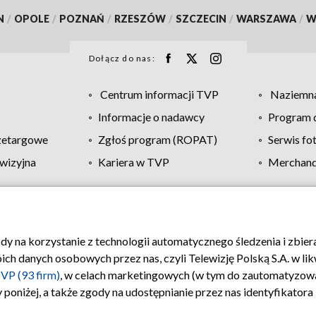
N
/
OPOLE
/
POZNAŃ
/
RZESZÓW
/
SZCZECIN
/
WARSZAWA
/
W
Dołącz do nas:
Centrum informacji TVP
Naziemna
Informacje o nadawcy
Program d
zetargowe
Zgłoś program (ROPAT)
Serwis fo
wizyjna
Kariera w TVP
Merchandi
Polityka prywatności
Moje zgody
Pomoc
Biuro re
ody na korzystanie z technologii automatycznego śledzenia i zbie
 danych osobowych przez nas, czyli Telewizję Polską S.A. w likw
VP (93 firm)
, w celach marketingowych (w tym do zautomatyzow
 poniżej, a także zgody na udostępnianie przez nas identyfikator