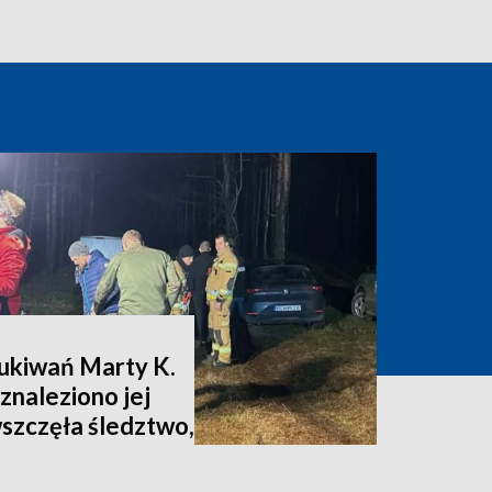
zukiwań Marty K.
znaleziono jej
wszczęła śledztwo,
nia [zdjęcia,