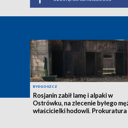
BYDGOSZCZ
Rosjanin zabił lamę i alpaki w
Ostrówku, na zlecenie byłego mę
właścicielki hodowli. Prokuratura
wysłała akt oskarżenia!