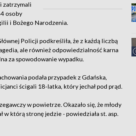
i zatrzymali
84 osoby
ilii i Bożego Narodzenia.
ównej Policji podkreśliła, że z każdą liczbą
ragedia, ale również odpowiedzialność karna
alna za spowodowanie wypadku.
achowania podała przypadek z Gdańska,
janci ścigali 18-latka, który jechał pod prąd.
strzegawczy w powietrze. Okazało się, że młody
 w którą stronę jedzie - powiedziała st. asp.