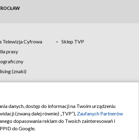
ROCŁAW
 Telewizja Cyfrowa
Sklep TVP
la prasy
tograficzny
sing (znaki)
klamy
Kontakt
rania danych, dostęp do informacji na Twoim urządzeniu
idacji (zwaną dalej również „TVP”),
Zaufanych Partnerów
anego dopasowania reklam do Twoich zainteresowań i
a PPID do Google.