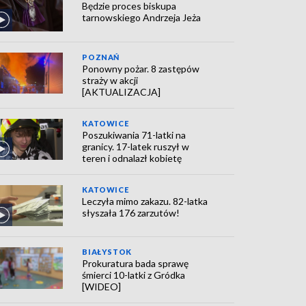
Będzie proces biskupa
tarnowskiego Andrzeja Jeża
POZNAŃ
Ponowny pożar. 8 zastępów
straży w akcji
[AKTUALIZACJA]
KATOWICE
Poszukiwania 71-latki na
granicy. 17-latek ruszył w
teren i odnalazł kobietę
KATOWICE
Leczyła mimo zakazu. 82-latka
słyszała 176 zarzutów!
BIAŁYSTOK
Prokuratura bada sprawę
śmierci 10-latki z Gródka
[WIDEO]