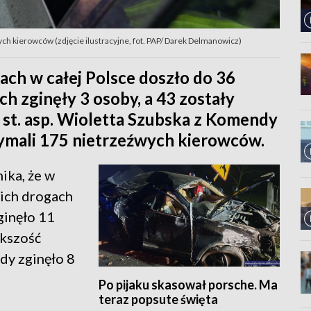
ych kierowców (zdjęcie ilustracyjne, fot. PAP/ Darek Delmanowicz)
ach w całej Polsce doszło do 36
 zginęły 3 osoby, a 43 zostały
 st. asp. Wioletta Szubska z Komendy
rzymali 175 nietrzeźwych kierowców.
ika, że w
kich drogach
ginęło 11
ększość
dy zginęło 8
Po pijaku skasował porsche. Ma
teraz popsute święta