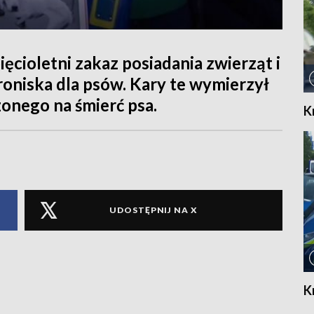
ięcioletni zakaz posiadania zwierząt i
oniska dla psów. Kary te wymierzył
onego na śmierć psa.
K
UDOSTĘPNIJ NA X
K