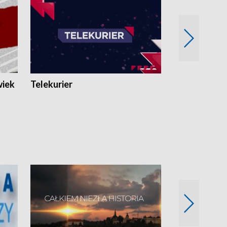
wiek
Telekurier
Kryminalna 