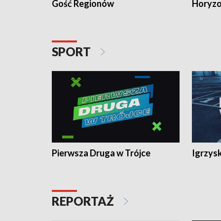
Gość Regionów
Horyzo
SPORT
Pierwsza Druga w Trójce
Igrzys
REPORTAŻ