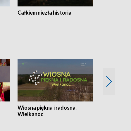
Całkiem niezła historia
Sanatoria
Wiosna piękna i radosna.
Gwiazdy od 
Wielkanoc
gwiazdki