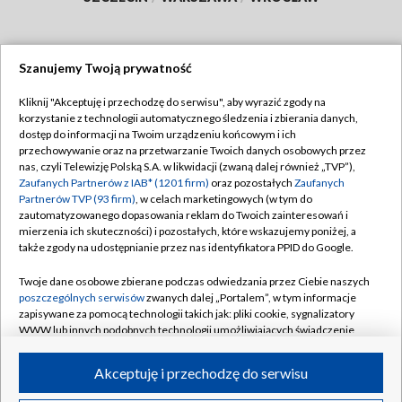
Szanujemy Twoją prywatność
Dołącz do nas:
Kliknij "Akceptuję i przechodzę do serwisu", aby wyrazić zgody na
korzystanie z technologii automatycznego śledzenia i zbierania danych,
TVP
dostęp do informacji na Twoim urządzeniu końcowym i ich
Abonament TVP
przechowywanie oraz na przetwarzanie Twoich danych osobowych przez
Regulamin TVP
nas, czyli Telewizję Polską S.A. w likwidacji (zwaną dalej również „TVP”),
Emisja w TVP
Zaufanych Partnerów z IAB* (1201 firm)
oraz pozostałych
Zaufanych
Polityka prywatności
Partnerów TVP (93 firm)
, w celach marketingowych (w tym do
Centrum informacji TVP
Moje zgody
zautomatyzowanego dopasowania reklam do Twoich zainteresowań i
mierzenia ich skuteczności) i pozostałych, które wskazujemy poniżej, a
Naziemna Telewizja Cyfrowa
Pomoc
także zgody na udostępnianie przez nas identyfikatora PPID do Google.
Sklep TVP
Biuro reklamy
Twoje dane osobowe zbierane podczas odwiedzania przez Ciebie naszych
Rada Programowa
poszczególnych serwisów
zwanych dalej „Portalem”, w tym informacje
Kontakt
zapisywane za pomocą technologii takich jak: pliki cookie, sygnalizatory
System NOS
WWW lub innych podobnych technologii umożliwiających świadczenie
dopasowanych i bezpiecznych usług, personalizację treści oraz reklam,
Informacje o nadawcy
Kanały
udostępnianie funkcji mediów społecznościowych oraz analizowanie
Akceptuję i przechodzę do serwisu
ruchu w Internecie.
Program dla prasy
©2026 Telewizja Polska S.A. w likwidacji