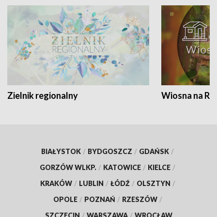
Zielnik regionalny
Wiosna na RO
BIAŁYSTOK
/
BYDGOSZCZ
/
GDAŃSK
/
GORZÓW WLKP.
/
KATOWICE
/
KIELCE
/
KRAKÓW
/
LUBLIN
/
ŁÓDŹ
/
OLSZTYN
/
OPOLE
/
POZNAŃ
/
RZESZÓW
/
SZCZECIN
/
WARSZAWA
/
WROCŁAW