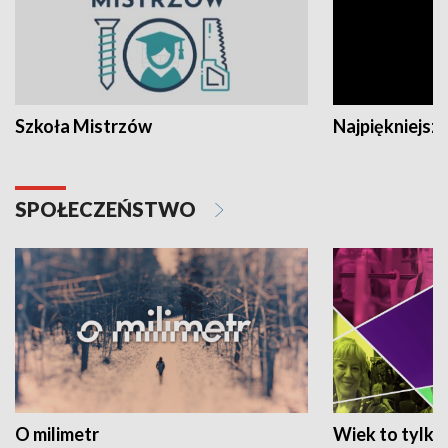
Szkoła Mistrzów
Najpiękniejsze
SPOŁECZEŃSTWO
O milimetr
Wiek to tylko 