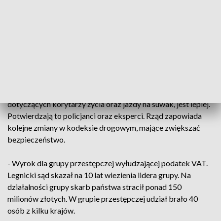
- Problem z monitoringiem w Kostrzynie nad Odrą. Kamery
nie działają jak należy i nie pozwalają na skuteczne
rejestrowanie osób czy numerów rejestracyjnych. Władze
miasta sprawą obiecują się zająć i przeznaczyć dodatkowe
pieniądze na miejski monitoring.
- Po dwóch tygodniach funkcjonowania nowych przepisów
dotyczących korytarzy życia oraz jazdy na suwak, jest lepiej.
Potwierdzają to policjanci oraz eksperci. Rząd zapowiada
kolejne zmiany w kodeksie drogowym, mające zwiększać
bezpieczeństwo.
- Wyrok dla grupy przestępczej wyłudzającej podatek VAT.
Legnicki sąd skazał na 10 lat wiezienia lidera grupy. Na
działalności grupy skarb państwa stracił ponad 150
milionów złotych. W grupie przestępczej udział brało 40
osób z kilku krajów.