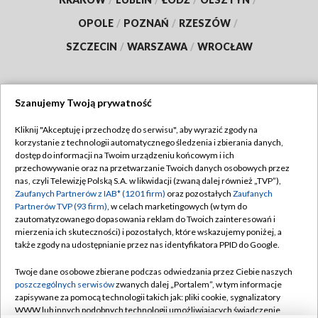
OPOLE
/
POZNAŃ
/
RZESZÓW
/
SZCZECIN
/
WARSZAWA
/
WROCŁAW
Szanujemy Twoją prywatność
Dołącz do nas:
Kliknij "Akceptuję i przechodzę do serwisu", aby wyrazić zgody na
korzystanie z technologii automatycznego śledzenia i zbierania danych,
TVP
dostęp do informacji na Twoim urządzeniu końcowym i ich
Abonament TVP
przechowywanie oraz na przetwarzanie Twoich danych osobowych przez
Regulamin TVP
nas, czyli Telewizję Polską S.A. w likwidacji (zwaną dalej również „TVP”),
Emisja w TVP
Polityka prywatności
Zaufanych Partnerów z IAB* (1201 firm)
oraz pozostałych
Zaufanych
Partnerów TVP (93 firm)
, w celach marketingowych (w tym do
Centrum informacji TVP
Moje zgody
zautomatyzowanego dopasowania reklam do Twoich zainteresowań i
mierzenia ich skuteczności) i pozostałych, które wskazujemy poniżej, a
Naziemna Telewizja Cyfrowa
Pomoc
także zgody na udostępnianie przez nas identyfikatora PPID do Google.
Sklep TVP
Biuro reklamy
Twoje dane osobowe zbierane podczas odwiedzania przez Ciebie naszych
Rada Programowa
Kontakt
poszczególnych serwisów
zwanych dalej „Portalem”, w tym informacje
zapisywane za pomocą technologii takich jak: pliki cookie, sygnalizatory
System NOS
WWW lub innych podobnych technologii umożliwiających świadczenie