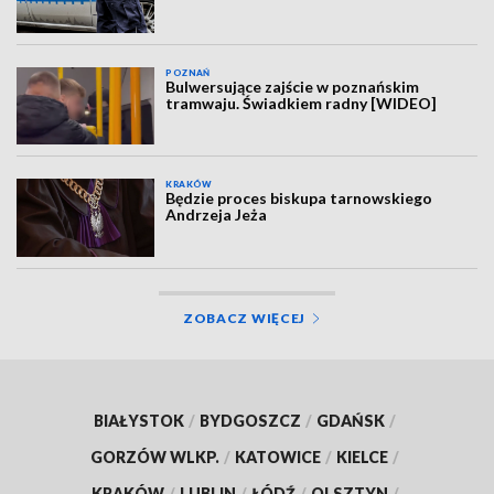
POZNAŃ
Bulwersujące zajście w poznańskim
tramwaju. Świadkiem radny [WIDEO]
KRAKÓW
Będzie proces biskupa tarnowskiego
Andrzeja Jeża
ZOBACZ WIĘCEJ
BIAŁYSTOK
/
BYDGOSZCZ
/
GDAŃSK
/
GORZÓW WLKP.
/
KATOWICE
/
KIELCE
/
KRAKÓW
/
LUBLIN
/
ŁÓDŹ
/
OLSZTYN
/