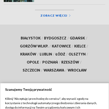
ZOBACZ WIĘCEJ
BIAŁYSTOK
/
BYDGOSZCZ
/
GDAŃSK
/
GORZÓW WLKP.
/
KATOWICE
/
KIELCE
/
KRAKÓW
/
LUBLIN
/
ŁÓDŹ
/
OLSZTYN
/
OPOLE
/
POZNAŃ
/
RZESZÓW
/
SZCZECIN
/
WARSZAWA
/
WROCŁAW
Szanujemy Twoją prywatność
Dołącz do nas:
Kliknij "Akceptuję i przechodzę do serwisu", aby wyrazić zgody na
korzystanie z technologii automatycznego śledzenia i zbierania danych,
TVP
dostęp do informacji na Twoim urządzeniu końcowym i ich