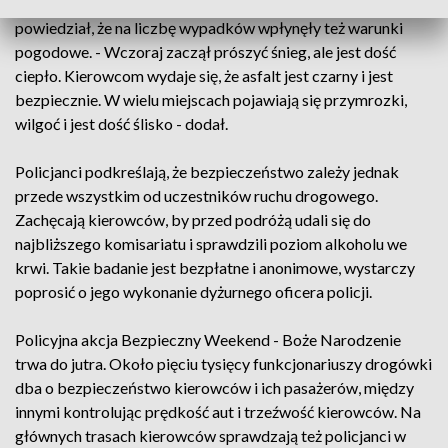
Komisarz Dawid Marciniak z Komendy Głównej Policji
powiedział, że na liczbę wypadków wpłynęły też warunki
pogodowe. - Wczoraj zaczął prószyć śnieg, ale jest dość
ciepło. Kierowcom wydaje się, że asfalt jest czarny i jest
bezpiecznie. W wielu miejscach pojawiają się przymrozki,
wilgoć i jest dość ślisko - dodał.
Policjanci podkreślają, że bezpieczeństwo zależy jednak
przede wszystkim od uczestników ruchu drogowego.
Zachęcają kierowców, by przed podróżą udali się do
najbliższego komisariatu i sprawdzili poziom alkoholu we
krwi. Takie badanie jest bezpłatne i anonimowe, wystarczy
poprosić o jego wykonanie dyżurnego oficera policji.
Policyjna akcja Bezpieczny Weekend - Boże Narodzenie
trwa do jutra. Około pięciu tysięcy funkcjonariuszy drogówki
dba o bezpieczeństwo kierowców i ich pasażerów, między
innymi kontrolując prędkość aut i trzeźwość kierowców. Na
głównych trasach kierowców sprawdzają też policjanci w