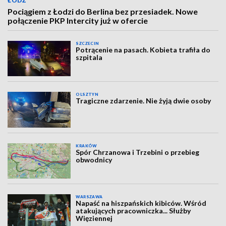
ŁÓDŹ
Pociągiem z Łodzi do Berlina bez przesiadek. Nowe
połączenie PKP Intercity już w ofercie
SZCZECIN
Potrącenie na pasach. Kobieta trafiła do
szpitala
OLSZTYN
Tragiczne zdarzenie. Nie żyją dwie osoby
KRAKÓW
Spór Chrzanowa i Trzebini o przebieg
obwodnicy
WARSZAWA
Napaść na hiszpańskich kibiców. Wśród
atakujących pracowniczka... Służby
Więziennej