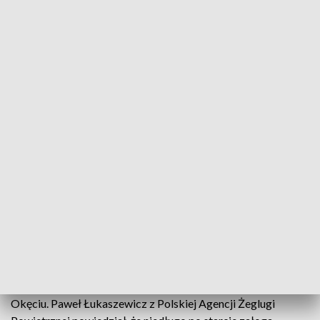
Samolot na Wyspy Kanaryjskie zawrócił na lotnisko (zdjęcie ilustracyjne, fot.
PAP/Leszek Szymański)
Samolot linii Enter Air, który zmierzał z Warszawy
na Wyspy Kanaryjskie, z przyczyn technicznych
zawrócił na Lotnisko Chopina, gdzie bezpiecznie
wylądował. Przyczyną decyzji pilotów była
informacja o możliwej usterce. Pasażerowie jeszcze
w poniedziałek mają polecieć inną maszyną.
Samolot linii Enter Air wystartował o godz. 7.50 z lotniska na
Okęciu. Paweł Łukaszewicz z Polskiej Agencji Żeglugi