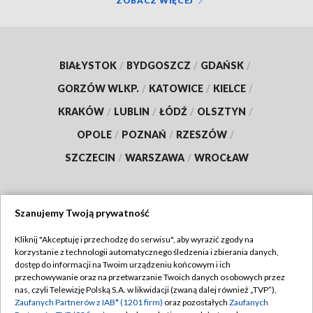
ZOBACZ WIĘCEJ
BIAŁYSTOK
/
BYDGOSZCZ
/
GDAŃSK
/
GORZÓW WLKP.
/
KATOWICE
/
KIELCE
/
KRAKÓW
/
LUBLIN
/
ŁÓDŹ
/
OLSZTYN
/
OPOLE
/
POZNAŃ
/
RZESZÓW
/
SZCZECIN
/
WARSZAWA
/
WROCŁAW
Szanujemy Twoją prywatność
Dołącz do nas:
Kliknij "Akceptuję i przechodzę do serwisu", aby wyrazić zgody na
korzystanie z technologii automatycznego śledzenia i zbierania danych,
TVP
dostęp do informacji na Twoim urządzeniu końcowym i ich
Abonament TVP
przechowywanie oraz na przetwarzanie Twoich danych osobowych przez
Regulamin TVP
nas, czyli Telewizję Polską S.A. w likwidacji (zwaną dalej również „TVP”),
Emisja w TVP
Polityka prywatności
Zaufanych Partnerów z IAB* (1201 firm)
oraz pozostałych
Zaufanych