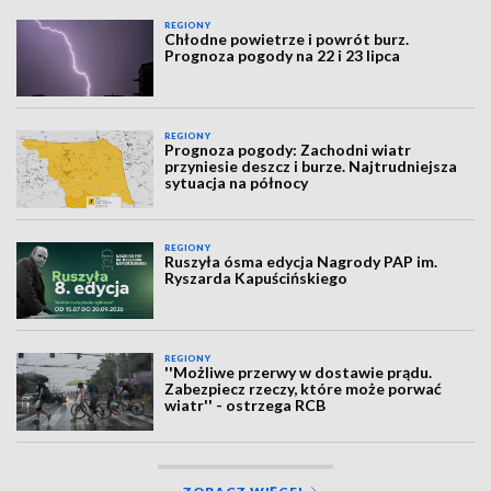
REGIONY
Chłodne powietrze i powrót burz.
Prognoza pogody na 22 i 23 lipca
REGIONY
Prognoza pogody: Zachodni wiatr
przyniesie deszcz i burze. Najtrudniejsza
sytuacja na północy
REGIONY
Ruszyła ósma edycja Nagrody PAP im.
Ryszarda Kapuścińskiego
REGIONY
''Możliwe przerwy w dostawie prądu.
Zabezpiecz rzeczy, które może porwać
wiatr'' - ostrzega RCB