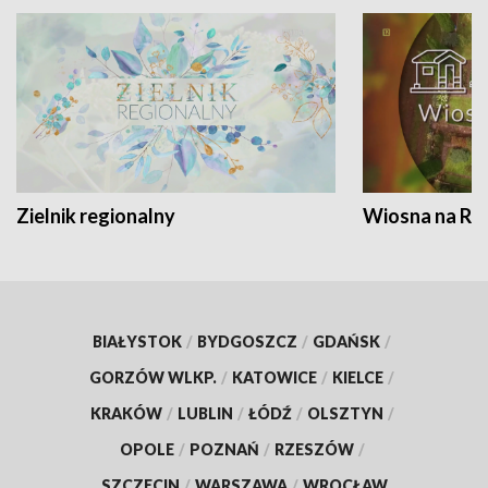
Zielnik regionalny
Wiosna na RO
BIAŁYSTOK
/
BYDGOSZCZ
/
GDAŃSK
/
GORZÓW WLKP.
/
KATOWICE
/
KIELCE
/
KRAKÓW
/
LUBLIN
/
ŁÓDŹ
/
OLSZTYN
/
OPOLE
/
POZNAŃ
/
RZESZÓW
/
SZCZECIN
/
WARSZAWA
/
WROCŁAW