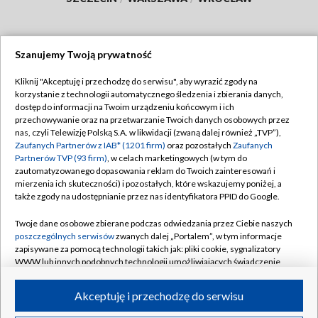
Szanujemy Twoją prywatność
Dołącz do nas:
Kliknij "Akceptuję i przechodzę do serwisu", aby wyrazić zgody na
korzystanie z technologii automatycznego śledzenia i zbierania danych,
TVP
dostęp do informacji na Twoim urządzeniu końcowym i ich
Abonament TVP
przechowywanie oraz na przetwarzanie Twoich danych osobowych przez
Regulamin TVP
nas, czyli Telewizję Polską S.A. w likwidacji (zwaną dalej również „TVP”),
Emisja w TVP
Zaufanych Partnerów z IAB* (1201 firm)
oraz pozostałych
Zaufanych
Polityka prywatności
Partnerów TVP (93 firm)
, w celach marketingowych (w tym do
Centrum informacji TVP
Moje zgody
zautomatyzowanego dopasowania reklam do Twoich zainteresowań i
mierzenia ich skuteczności) i pozostałych, które wskazujemy poniżej, a
Naziemna Telewizja Cyfrowa
Pomoc
także zgody na udostępnianie przez nas identyfikatora PPID do Google.
Sklep TVP
Biuro reklamy
Twoje dane osobowe zbierane podczas odwiedzania przez Ciebie naszych
Rada Programowa
poszczególnych serwisów
zwanych dalej „Portalem”, w tym informacje
Kontakt
zapisywane za pomocą technologii takich jak: pliki cookie, sygnalizatory
System NOS
WWW lub innych podobnych technologii umożliwiających świadczenie
dopasowanych i bezpiecznych usług, personalizację treści oraz reklam,
Informacje o nadawcy
Kanały
udostępnianie funkcji mediów społecznościowych oraz analizowanie
Akceptuję i przechodzę do serwisu
ruchu w Internecie.
Program dla prasy
©2026 Telewizja Polska S.A. w likwidacji