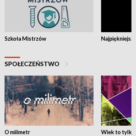
Szkoła Mistrzów
Najpiękniejsze
SPOŁECZEŃSTWO
O milimetr
Wiek to tylko 