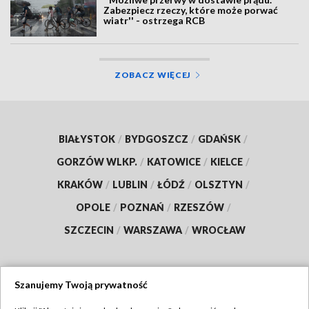
Zabezpiecz rzeczy, które może porwać
wiatr'' - ostrzega RCB
ZOBACZ WIĘCEJ
BIAŁYSTOK
/
BYDGOSZCZ
/
GDAŃSK
/
GORZÓW WLKP.
/
KATOWICE
/
KIELCE
/
KRAKÓW
/
LUBLIN
/
ŁÓDŹ
/
OLSZTYN
/
OPOLE
/
POZNAŃ
/
RZESZÓW
/
SZCZECIN
/
WARSZAWA
/
WROCŁAW
Szanujemy Twoją prywatność
Dołącz do nas: