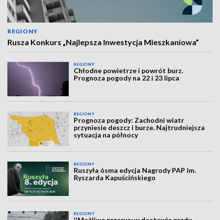
REGIONY
Rusza Konkurs „Najlepsza Inwestycja Mieszkaniowa”
REGIONY
Chłodne powietrze i powrót burz.
Prognoza pogody na 22 i 23 lipca
REGIONY
Prognoza pogody: Zachodni wiatr
przyniesie deszcz i burze. Najtrudniejsza
sytuacja na północy
REGIONY
Ruszyła ósma edycja Nagrody PAP im.
Ryszarda Kapuścińskiego
REGIONY
''Możliwe przerwy w dostawie prądu.