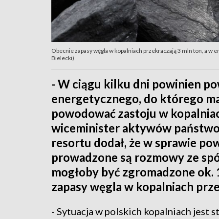
Obecnie zapasy węgla w kopalniach przekraczają 3 mln ton, a w en
Bielecki)
- W ciągu kilku dni powinien p
energetycznego, do którego maj
powodować zastoju w kopalniac
wiceminister aktywów państwo
resortu dodał, że w sprawie p
prowadzone są rozmowy ze spó
mogłoby być zgromadzone ok. 1
zapasy węgla w kopalniach prze
- Sytuacja w polskich kopalniach jest st