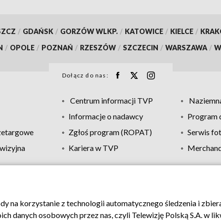
SZCZ
/
GDAŃSK
/
GORZÓW WLKP.
/
KATOWICE
/
KIELCE
/
KRA
N
/
OPOLE
/
POZNAŃ
/
RZESZÓW
/
SZCZECIN
/
WARSZAWA
/
W
Dołącz do nas:
Centrum informacji TVP
Naziemna
Informacje o nadawcy
Program d
zetargowe
Zgłoś program (ROPAT)
Serwis fo
wizyjna
Kariera w TVP
Merchandi
Polityka prywatności
Moje zgody
Pomoc
Biuro re
ody na korzystanie z technologii automatycznego śledzenia i zbie
 danych osobowych przez nas, czyli Telewizję Polską S.A. w likw