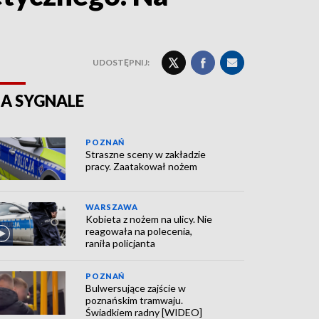
UDOSTĘPNIJ:
A SYGNALE
POZNAŃ
Straszne sceny w zakładzie
pracy. Zaatakował nożem
WARSZAWA
Kobieta z nożem na ulicy. Nie
reagowała na polecenia,
raniła policjanta
POZNAŃ
Bulwersujące zajście w
poznańskim tramwaju.
Świadkiem radny [WIDEO]