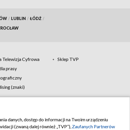
KÓW
/
LUBLIN
/
ŁÓDŹ
/
ROCŁAW
 Telewizja Cyfrowa
Sklep TVP
la prasy
tograficzny
sing (znaki)
klamy
Kontakt
rania danych, dostęp do informacji na Twoim urządzeniu
idacji (zwaną dalej również „TVP”),
Zaufanych Partnerów