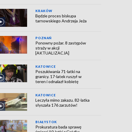
KRAKÓW
Będzie proces biskupa
tarnowskiego Andrzeja Jeża
POZNAŃ
Ponowny pożar. 8 zastępów
straży w akcji
[AKTUALIZACJA]
KATOWICE
Poszukiwania 71-latki na
granicy. 17-latek ruszył w
teren i odnalazł kobietę
KATOWICE
Leczyła mimo zakazu. 82-latka
słyszała 176 zarzutów!
BIAŁYSTOK
Prokuratura bada sprawę
śmierci 10-latki z Gródka