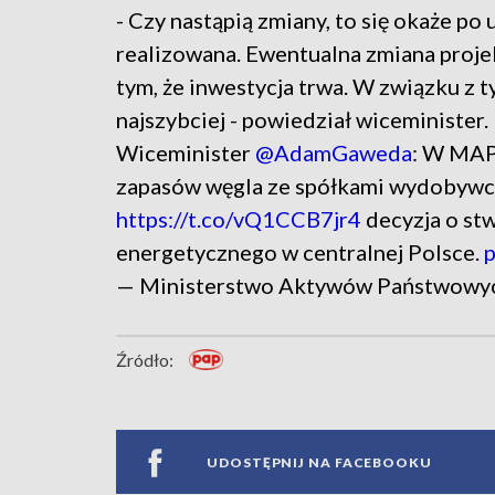
- Czy nastąpią zmiany, to się okaże po
realizowana. Ewentualna zmiana projek
tym, że inwestycja trwa. W związku z t
najszybciej - powiedział wiceminister.
Wiceminister
@AdamGaweda
: W MAP
zapasów węgla ze spółkami wydobywczy
https://t.co/vQ1CCB7jr4
decyzja o st
energetycznego w centralnej Polsce.
p
— Ministerstwo Aktywów Państwo
Źródło:
UDOSTĘPNIJ NA FACEBOOKU