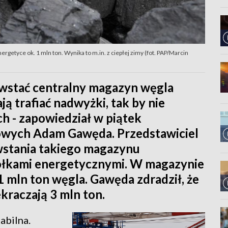
ergetyce ok. 1 mln ton. Wynika to m.in. z ciepłej zimy (fot. PAP/Marcin
owstać centralny magazyn węgla
ą trafiać nadwyżki, tak by nie
h - zapowiedział w piątek
wych Adam Gawęda. Przedstawiciel
owstania takiego magazynu
łkami energetycznymi. W magazynie
 mln ton węgla. Gawęda zdradził, że
kraczają 3 mln ton.
abilna.