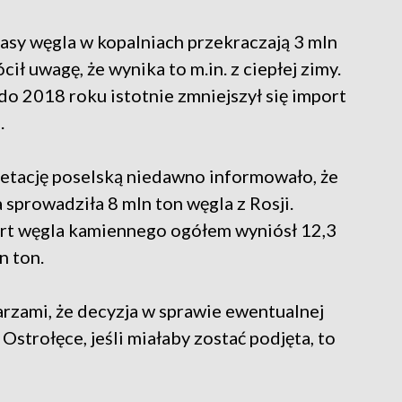
sy węgla w kopalniach przekraczają 3 mln
cił uwagę, że wynika to m.in. z ciepłej zimy.
o 2018 roku istotnie zmniejszył się import
.
etację poselską niedawno informowało, że
 sprowadziła 8 mln ton węgla z Rosji.
rt węgla kamiennego ogółem wyniósł 12,3
n ton.
zami, że decyzja w sprawie ewentualnej
strołęce, jeśli miałaby zostać podjęta, to