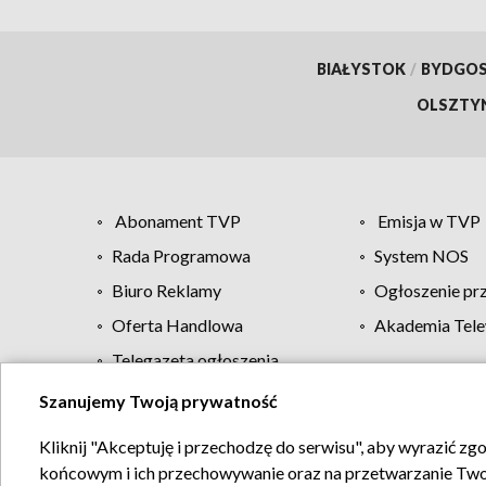
BIAŁYSTOK
/
BYDGO
OLSZTY
Abonament TVP
Emisja w TVP
Rada Programowa
System NOS
Biuro Reklamy
Ogłoszenie pr
Oferta Handlowa
Akademia Tele
Telegazeta ogłoszenia
Szanujemy Twoją prywatność
Regulamin TVP
Kliknij "Akceptuję i przechodzę do serwisu", aby wyrazić zg
końcowym i ich przechowywanie oraz na przetwarzanie Twoich