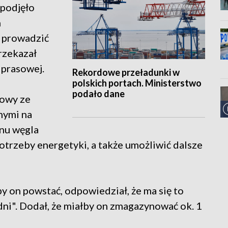
podjęło
h
o prowadzić
rzekazał
 prasowej.
Rekordowe przeładunki w
polskich portach. Ministerstwo
podało dane
mowy ze
nymi na
nu węgla
trzeby energetyki, a także umożliwić dalsze
y on powstać, odpowiedział, że ma się to
dni". Dodał, że miałby on zmagazynować ok. 1