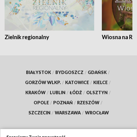
Zielnik regionalny
Wiosna na RO
BIAŁYSTOK
/
BYDGOSZCZ
/
GDAŃSK
/
GORZÓW WLKP.
/
KATOWICE
/
KIELCE
/
KRAKÓW
/
LUBLIN
/
ŁÓDŹ
/
OLSZTYN
/
OPOLE
/
POZNAŃ
/
RZESZÓW
/
SZCZECIN
/
WARSZAWA
/
WROCŁAW
Szanujemy Twoją prywatność