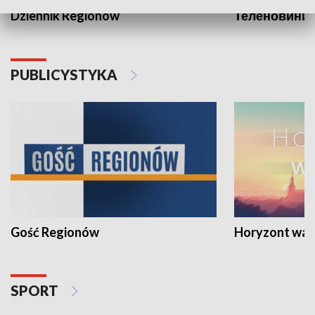
Dziennik Regionów
Теленовини /
PUBLICYSTYKA
Gość Regionów
Horyzont war
SPORT