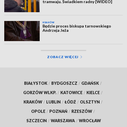
tramwaju. Świadkiem radny [WIDEO]
KRAKÓW
Będzie proces biskupa tarnowskiego
Andrzeja Jeża
ZOBACZ WIĘCEJ
BIAŁYSTOK
/
BYDGOSZCZ
/
GDAŃSK
/
GORZÓW WLKP.
/
KATOWICE
/
KIELCE
/
KRAKÓW
/
LUBLIN
/
ŁÓDŹ
/
OLSZTYN
/
OPOLE
/
POZNAŃ
/
RZESZÓW
/
SZCZECIN
/
WARSZAWA
/
WROCŁAW