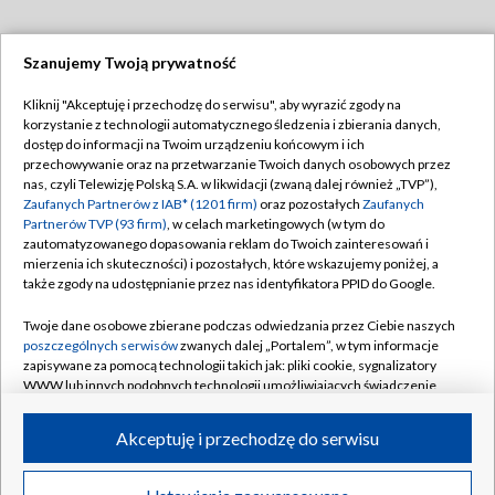
Szanujemy Twoją prywatność
Dołącz do nas:
Kliknij "Akceptuję i przechodzę do serwisu", aby wyrazić zgody na
korzystanie z technologii automatycznego śledzenia i zbierania danych,
TVP
dostęp do informacji na Twoim urządzeniu końcowym i ich
Abonament TVP
przechowywanie oraz na przetwarzanie Twoich danych osobowych przez
Regulamin TVP
nas, czyli Telewizję Polską S.A. w likwidacji (zwaną dalej również „TVP”),
Emisja w TVP
Polityka prywatności
Zaufanych Partnerów z IAB* (1201 firm)
oraz pozostałych
Zaufanych
Partnerów TVP (93 firm)
, w celach marketingowych (w tym do
Centrum informacji TVP
Moje zgody
zautomatyzowanego dopasowania reklam do Twoich zainteresowań i
mierzenia ich skuteczności) i pozostałych, które wskazujemy poniżej, a
Naziemna Telewizja Cyfrowa
Pomoc
także zgody na udostępnianie przez nas identyfikatora PPID do Google.
Sklep TVP
Biuro reklamy
Twoje dane osobowe zbierane podczas odwiedzania przez Ciebie naszych
Rada Programowa
Kontakt
poszczególnych serwisów
zwanych dalej „Portalem”, w tym informacje
zapisywane za pomocą technologii takich jak: pliki cookie, sygnalizatory
System NOS
WWW lub innych podobnych technologii umożliwiających świadczenie
dopasowanych i bezpiecznych usług, personalizację treści oraz reklam,
Informacje o nadawcy
Kanały
udostępnianie funkcji mediów społecznościowych oraz analizowanie
Akceptuję i przechodzę do serwisu
ruchu w Internecie.
Program dla prasy
©2026 Telewizja Polska S.A. w likwidacji
Biuro Reklamy
Twoje dane osobowe zbierane podczas odwiedzania przez Ciebie