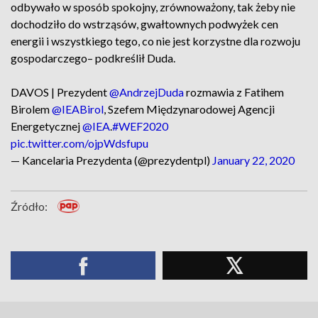
odbywało w sposób spokojny, zrównoważony, tak żeby nie
dochodziło do wstrząsów, gwałtownych podwyżek cen
energii i wszystkiego tego, co nie jest korzystne dla rozwoju
gospodarczego– podkreślił Duda.
DAVOS | Prezydent
@AndrzejDuda
rozmawia z Fatihem
Birolem
@IEABirol
, Szefem Międzynarodowej Agencji
Energetycznej
@IEA
.
#WEF2020
pic.twitter.com/ojpWdsfupu
— Kancelaria Prezydenta (@prezydentpl)
January 22, 2020
Źródło: