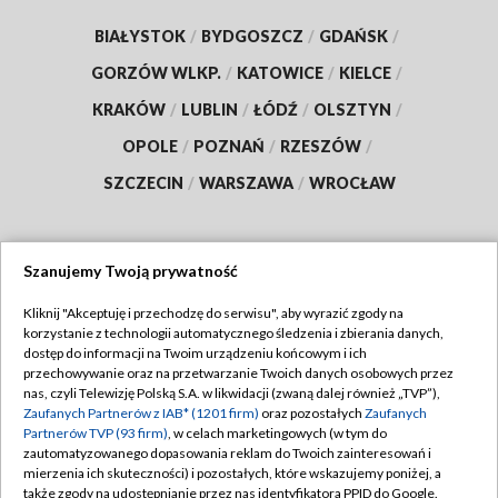
BIAŁYSTOK
/
BYDGOSZCZ
/
GDAŃSK
/
GORZÓW WLKP.
/
KATOWICE
/
KIELCE
/
KRAKÓW
/
LUBLIN
/
ŁÓDŹ
/
OLSZTYN
/
OPOLE
/
POZNAŃ
/
RZESZÓW
/
SZCZECIN
/
WARSZAWA
/
WROCŁAW
Szanujemy Twoją prywatność
Dołącz do nas:
Kliknij "Akceptuję i przechodzę do serwisu", aby wyrazić zgody na
korzystanie z technologii automatycznego śledzenia i zbierania danych,
TVP
dostęp do informacji na Twoim urządzeniu końcowym i ich
Abonament TVP
przechowywanie oraz na przetwarzanie Twoich danych osobowych przez
Regulamin TVP
nas, czyli Telewizję Polską S.A. w likwidacji (zwaną dalej również „TVP”),
Emisja w TVP
Zaufanych Partnerów z IAB* (1201 firm)
Polityka prywatności
oraz pozostałych
Zaufanych
Partnerów TVP (93 firm)
, w celach marketingowych (w tym do
Centrum informacji TVP
Moje zgody
zautomatyzowanego dopasowania reklam do Twoich zainteresowań i
mierzenia ich skuteczności) i pozostałych, które wskazujemy poniżej, a
Naziemna Telewizja Cyfrowa
Pomoc
także zgody na udostępnianie przez nas identyfikatora PPID do Google.