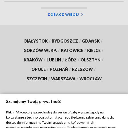
ZOBACZ WIĘCEJ
BIAŁYSTOK
/
BYDGOSZCZ
/
GDAŃSK
/
GORZÓW WLKP.
/
KATOWICE
/
KIELCE
/
KRAKÓW
/
LUBLIN
/
ŁÓDŹ
/
OLSZTYN
/
OPOLE
/
POZNAŃ
/
RZESZÓW
/
SZCZECIN
/
WARSZAWA
/
WROCŁAW
Szanujemy Twoją prywatność
Dołącz do nas:
Kliknij "Akceptuję i przechodzę do serwisu", aby wyrazić zgody na
korzystanie z technologii automatycznego śledzenia i zbierania danych,
TVP
dostęp do informacji na Twoim urządzeniu końcowym i ich
Abonament TVP
przechowywanie oraz na przetwarzanie Twoich danych osobowych przez