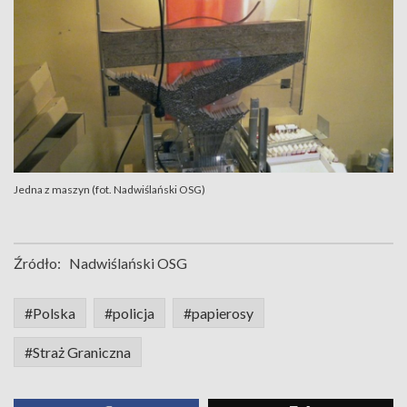
Jedna z maszyn (fot. Nadwiślański OSG)
Źródło:
Nadwiślański OSG
#Polska
#policja
#papierosy
#Straż Graniczna