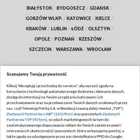
BIAŁYSTOK
/
BYDGOSZCZ
/
GDAŃSK
/
GORZÓW WLKP.
/
KATOWICE
/
KIELCE
/
KRAKÓW
/
LUBLIN
/
ŁÓDŹ
/
OLSZTYN
/
OPOLE
/
POZNAŃ
/
RZESZÓW
/
SZCZECIN
/
WARSZAWA
/
WROCŁAW
Szanujemy Twoją prywatność
Dołącz do nas:
Kliknij "Akceptuję i przechodzę do serwisu", aby wyrazić zgody na
korzystanie z technologii automatycznego śledzenia i zbierania danych,
TVP
dostęp do informacji na Twoim urządzeniu końcowym i ich
Abonament TVP
przechowywanie oraz na przetwarzanie Twoich danych osobowych przez
Regulamin TVP
nas, czyli Telewizję Polską S.A. w likwidacji (zwaną dalej również „TVP”),
Emisja w TVP
Polityka prywatności
Zaufanych Partnerów z IAB* (1201 firm)
oraz pozostałych
Zaufanych
Partnerów TVP (93 firm)
, w celach marketingowych (w tym do
Centrum informacji TVP
Moje zgody
zautomatyzowanego dopasowania reklam do Twoich zainteresowań i
mierzenia ich skuteczności) i pozostałych, które wskazujemy poniżej, a
Naziemna Telewizja Cyfrowa
Pomoc
także zgody na udostępnianie przez nas identyfikatora PPID do Google.