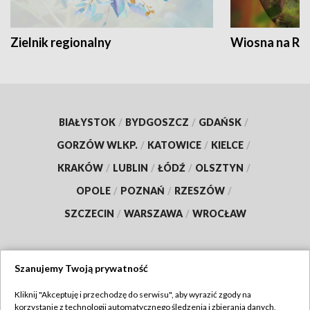
Zielnik regionalny
Wiosna na RO
BIAŁYSTOK
/
BYDGOSZCZ
/
GDAŃSK
/
GORZÓW WLKP.
/
KATOWICE
/
KIELCE
/
KRAKÓW
/
LUBLIN
/
ŁÓDŹ
/
OLSZTYN
/
OPOLE
/
POZNAŃ
/
RZESZÓW
/
SZCZECIN
/
WARSZAWA
/
WROCŁAW
Szanujemy Twoją prywatność
Dołącz do nas:
Kliknij "Akceptuję i przechodzę do serwisu", aby wyrazić zgody na
korzystanie z technologii automatycznego śledzenia i zbierania danych,