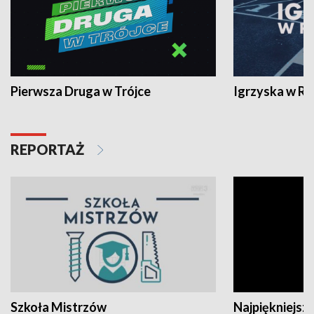
Pierwsza Druga w Trójce
Igrzyska w R
REPORTAŻ
Szkoła Mistrzów
Najpiękniejsze