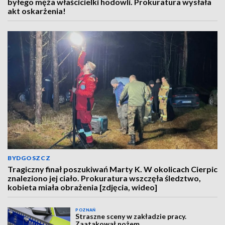
byłego męża właścicielki hodowli. Prokuratura wysłała
akt oskarżenia!
BYDGOSZCZ
Tragiczny finał poszukiwań Marty K. W okolicach Cierpic
znaleziono jej ciało. Prokuratura wszczęła śledztwo,
kobieta miała obrażenia [zdjęcia, wideo]
POZNAŃ
Straszne sceny w zakładzie pracy.
Zaatakował nożem