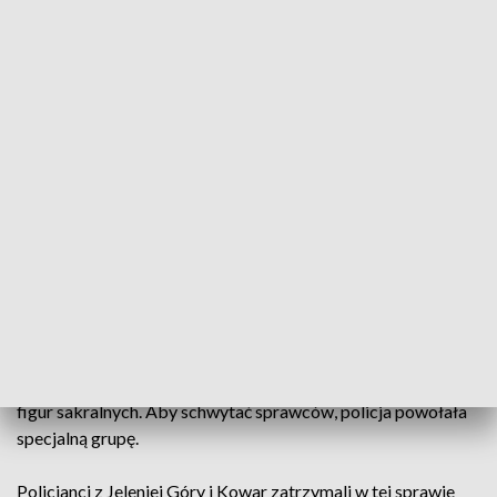
Sprofanowali osiem miejsc kultu
Dwa lata więzienia może grozić zatrzymanym przez
dolnośląskich policjantów dwóm mężczyznom,
którzy są podejrzani o zniszczenie ośmiu figur
sakralnych w okolicy Karpacza i Kowar.
W styczniu w okolicach Karpacza i Kowar zniszczono kilka
figur sakralnych. Aby schwytać sprawców, policja powołała
specjalną grupę.
Policjanci z Jeleniej Góry i Kowar zatrzymali w tej sprawie