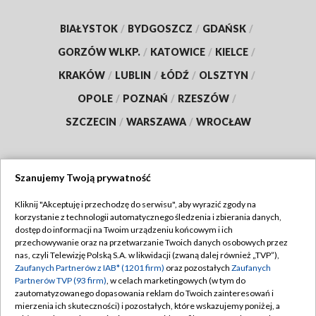
BIAŁYSTOK
/
BYDGOSZCZ
/
GDAŃSK
/
GORZÓW WLKP.
/
KATOWICE
/
KIELCE
/
KRAKÓW
/
LUBLIN
/
ŁÓDŹ
/
OLSZTYN
/
OPOLE
/
POZNAŃ
/
RZESZÓW
/
SZCZECIN
/
WARSZAWA
/
WROCŁAW
Szanujemy Twoją prywatność
Dołącz do nas:
Kliknij "Akceptuję i przechodzę do serwisu", aby wyrazić zgody na
korzystanie z technologii automatycznego śledzenia i zbierania danych,
TVP
dostęp do informacji na Twoim urządzeniu końcowym i ich
Abonament TVP
przechowywanie oraz na przetwarzanie Twoich danych osobowych przez
Regulamin TVP
nas, czyli Telewizję Polską S.A. w likwidacji (zwaną dalej również „TVP”),
Emisja w TVP
Polityka prywatności
Zaufanych Partnerów z IAB* (1201 firm)
oraz pozostałych
Zaufanych
Partnerów TVP (93 firm)
, w celach marketingowych (w tym do
Centrum informacji TVP
Moje zgody
zautomatyzowanego dopasowania reklam do Twoich zainteresowań i
mierzenia ich skuteczności) i pozostałych, które wskazujemy poniżej, a
Naziemna Telewizja Cyfrowa
Pomoc