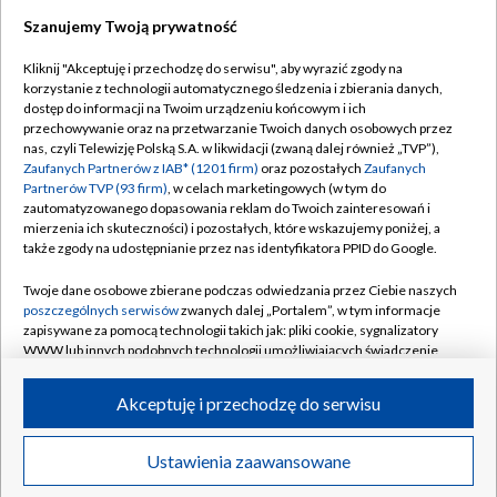
Szanujemy Twoją prywatność
Dołącz do nas:
Kliknij "Akceptuję i przechodzę do serwisu", aby wyrazić zgody na
korzystanie z technologii automatycznego śledzenia i zbierania danych,
TVP
dostęp do informacji na Twoim urządzeniu końcowym i ich
Abonament TVP
przechowywanie oraz na przetwarzanie Twoich danych osobowych przez
Regulamin TVP
nas, czyli Telewizję Polską S.A. w likwidacji (zwaną dalej również „TVP”),
Emisja w TVP
Polityka prywatności
Zaufanych Partnerów z IAB* (1201 firm)
oraz pozostałych
Zaufanych
Partnerów TVP (93 firm)
, w celach marketingowych (w tym do
Centrum informacji TVP
Moje zgody
zautomatyzowanego dopasowania reklam do Twoich zainteresowań i
mierzenia ich skuteczności) i pozostałych, które wskazujemy poniżej, a
Naziemna Telewizja Cyfrowa
Pomoc
także zgody na udostępnianie przez nas identyfikatora PPID do Google.
Sklep TVP
Biuro reklamy
Twoje dane osobowe zbierane podczas odwiedzania przez Ciebie naszych
Rada Programowa
Kontakt
poszczególnych serwisów
zwanych dalej „Portalem”, w tym informacje
zapisywane za pomocą technologii takich jak: pliki cookie, sygnalizatory
System NOS
WWW lub innych podobnych technologii umożliwiających świadczenie
dopasowanych i bezpiecznych usług, personalizację treści oraz reklam,
Informacje o nadawcy
Kanały
udostępnianie funkcji mediów społecznościowych oraz analizowanie
Akceptuję i przechodzę do serwisu
ruchu w Internecie.
Program dla prasy
©2026 Telewizja Polska S.A. w likwidacji
Biuro Reklamy
Twoje dane osobowe zbierane podczas odwiedzania przez Ciebie
Ustawienia zaawansowane
poszczególnych serwisów
na Portalu, takie jak adresy IP, identyfikatory
Ogłoszenie przetargowe
Twoich urządzeń końcowych i identyfikatory plików cookie, informacje o