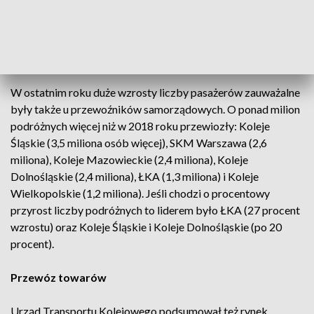
roku. Przewoźnik dalekobieżny, PKP Intercity, odnotował
wzrost liczby pasażerów o ponad 2,7 miliona (6%).
Mniejsi przewoźnicy również ze wzrostem
W ostatnim roku duże wzrosty liczby pasażerów zauważalne
były także u przewoźników samorządowych. O ponad milion
podróżnych więcej niż w 2018 roku przewiozły: Koleje
Śląskie (3,5 miliona osób więcej), SKM Warszawa (2,6
miliona), Koleje Mazowieckie (2,4 miliona), Koleje
Dolnośląskie (2,4 miliona), ŁKA (1,3 miliona) i Koleje
Wielkopolskie (1,2 miliona). Jeśli chodzi o procentowy
przyrost liczby podróżnych to liderem było ŁKA (27 procent
wzrostu) oraz Koleje Śląskie i Koleje Dolnośląskie (po 20
procent).
Przewóz towarów
Urząd Transportu Kolejowego podsumował też rynek