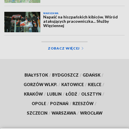
WARSZAWA
Napaść na hiszpańskich kibiców. Wśród
atakujących pracowniczka... Służby
Więziennej
ZOBACZ WIĘCEJ
BIAŁYSTOK
/
BYDGOSZCZ
/
GDAŃSK
/
GORZÓW WLKP.
/
KATOWICE
/
KIELCE
/
KRAKÓW
/
LUBLIN
/
ŁÓDŹ
/
OLSZTYN
/
OPOLE
/
POZNAŃ
/
RZESZÓW
/
SZCZECIN
/
WARSZAWA
/
WROCŁAW