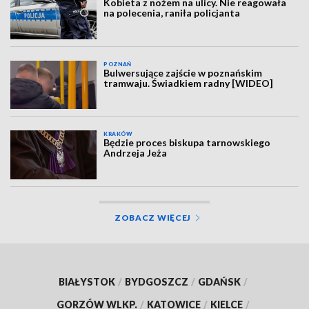
Kobieta z nożem na ulicy. Nie reagowała
na polecenia, raniła policjanta
POZNAŃ
Bulwersujące zajście w poznańskim
tramwaju. Świadkiem radny [WIDEO]
KRAKÓW
Będzie proces biskupa tarnowskiego
Andrzeja Jeża
ZOBACZ WIĘCEJ
BIAŁYSTOK
/
BYDGOSZCZ
/
GDAŃSK
/
GORZÓW WLKP.
/
KATOWICE
/
KIELCE
/