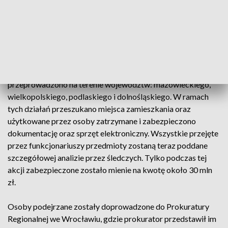
tytułu nieopłacenia części należnych zobowiązań
publicznych oraz nienależnych zwrotów podatku VAT.
Pod koniec stycznia funkcjonariusze przeprowadzili kolejną
realizację w ramach tej sprawy, w wyniku której zatrzymali 4
mieszkańców województwa wielkopolskiego. Akcję
przeprowadzono na terenie województw: mazowieckiego,
wielkopolskiego, podlaskiego i dolnośląskiego. W ramach
tych działań przeszukano miejsca zamieszkania oraz
użytkowane przez osoby zatrzymane i zabezpieczono
dokumentację oraz sprzęt elektroniczny. Wszystkie przejęte
przez funkcjonariuszy przedmioty zostaną teraz poddane
szczegółowej analizie przez śledczych. Tylko podczas tej
akcji zabezpieczone zostało mienie na kwotę około 30 mln
zł.
Osoby podejrzane zostały doprowadzone do Prokuratury
Regionalnej we Wrocławiu, gdzie prokurator przedstawił im