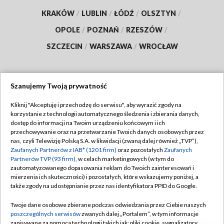
KRAKÓW
/
LUBLIN
/
ŁÓDŹ
/
OLSZTYN
/
OPOLE
/
POZNAŃ
/
RZESZÓW
/
SZCZECIN
/
WARSZAWA
/
WROCŁAW
Szanujemy Twoją prywatność
Dołącz do nas:
Kliknij "Akceptuję i przechodzę do serwisu", aby wyrazić zgody na
korzystanie z technologii automatycznego śledzenia i zbierania danych,
TVP
dostęp do informacji na Twoim urządzeniu końcowym i ich
Abonament TVP
przechowywanie oraz na przetwarzanie Twoich danych osobowych przez
Regulamin TVP
nas, czyli Telewizję Polską S.A. w likwidacji (zwaną dalej również „TVP”),
Emisja w TVP
Polityka prywatności
Zaufanych Partnerów z IAB* (1201 firm)
oraz pozostałych
Zaufanych
Partnerów TVP (93 firm)
, w celach marketingowych (w tym do
Centrum informacji TVP
Moje zgody
zautomatyzowanego dopasowania reklam do Twoich zainteresowań i
mierzenia ich skuteczności) i pozostałych, które wskazujemy poniżej, a
Naziemna Telewizja Cyfrowa
Pomoc
także zgody na udostępnianie przez nas identyfikatora PPID do Google.
Sklep TVP
Biuro reklamy
Twoje dane osobowe zbierane podczas odwiedzania przez Ciebie naszych
Rada Programowa
Kontakt
poszczególnych serwisów
zwanych dalej „Portalem”, w tym informacje
zapisywane za pomocą technologii takich jak: pliki cookie, sygnalizatory