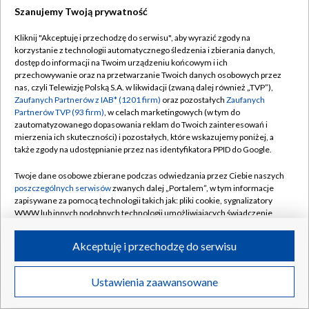
Szanujemy Twoją prywatność
Dołącz do nas:
Kliknij "Akceptuję i przechodzę do serwisu", aby wyrazić zgody na
korzystanie z technologii automatycznego śledzenia i zbierania danych,
TVP
dostęp do informacji na Twoim urządzeniu końcowym i ich
Abonament TVP
przechowywanie oraz na przetwarzanie Twoich danych osobowych przez
Regulamin TVP
nas, czyli Telewizję Polską S.A. w likwidacji (zwaną dalej również „TVP”),
Emisja w TVP
Zaufanych Partnerów z IAB* (1201 firm)
oraz pozostałych
Zaufanych
Polityka prywatności
Partnerów TVP (93 firm)
, w celach marketingowych (w tym do
Centrum informacji TVP
Moje zgody
zautomatyzowanego dopasowania reklam do Twoich zainteresowań i
mierzenia ich skuteczności) i pozostałych, które wskazujemy poniżej, a
Naziemna Telewizja Cyfrowa
Pomoc
także zgody na udostępnianie przez nas identyfikatora PPID do Google.
Sklep TVP
Biuro reklamy
Twoje dane osobowe zbierane podczas odwiedzania przez Ciebie naszych
Rada Programowa
poszczególnych serwisów
zwanych dalej „Portalem”, w tym informacje
Kontakt
zapisywane za pomocą technologii takich jak: pliki cookie, sygnalizatory
System NOS
WWW lub innych podobnych technologii umożliwiających świadczenie
dopasowanych i bezpiecznych usług, personalizację treści oraz reklam,
Informacje o nadawcy
Kanały
udostępnianie funkcji mediów społecznościowych oraz analizowanie
Akceptuję i przechodzę do serwisu
ruchu w Internecie.
Program dla prasy
©2026 Telewizja Polska S.A. w likwidacji
Biuro Reklamy
Twoje dane osobowe zbierane podczas odwiedzania przez Ciebie
Ustawienia zaawansowane
poszczególnych serwisów
na Portalu, takie jak adresy IP, identyfikatory
Ogłoszenie przetargowe
Twoich urządzeń końcowych i identyfikatory plików cookie, informacje o