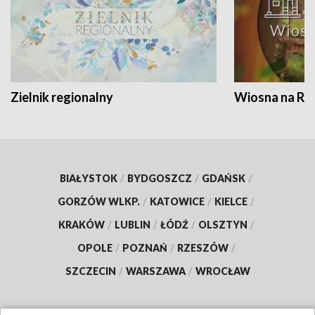
Zielnik regionalny
Wiosna na RO
BIAŁYSTOK
/
BYDGOSZCZ
/
GDAŃSK
/
GORZÓW WLKP.
/
KATOWICE
/
KIELCE
/
KRAKÓW
/
LUBLIN
/
ŁÓDŹ
/
OLSZTYN
/
OPOLE
/
POZNAŃ
/
RZESZÓW
/
SZCZECIN
/
WARSZAWA
/
WROCŁAW