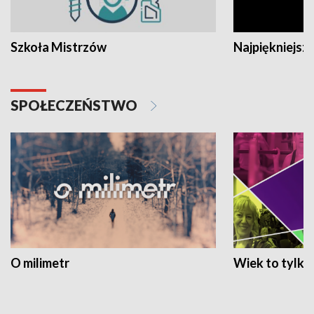
Szkoła Mistrzów
Najpiękniejsze
SPOŁECZEŃSTWO
O milimetr
Wiek to tylko 