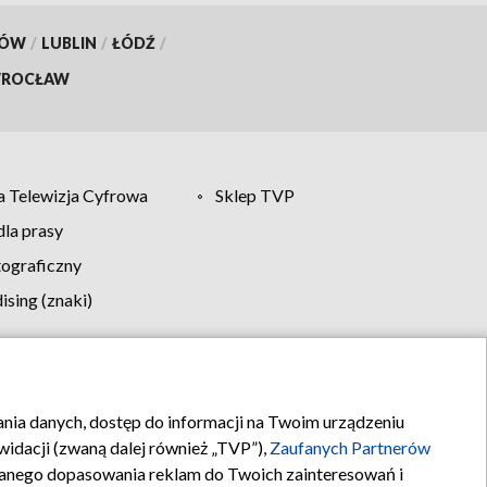
KÓW
/
LUBLIN
/
ŁÓDŹ
/
ROCŁAW
 Telewizja Cyfrowa
Sklep TVP
la prasy
tograficzny
sing (znaki)
klamy
Kontakt
rania danych, dostęp do informacji na Twoim urządzeniu
idacji (zwaną dalej również „TVP”),
Zaufanych Partnerów
anego dopasowania reklam do Twoich zainteresowań i