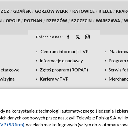
SZCZ
/
GDAŃSK
/
GORZÓW WLKP.
/
KATOWICE
/
KIELCE
/
KRA
N
/
OPOLE
/
POZNAŃ
/
RZESZÓW
/
SZCZECIN
/
WARSZAWA
/
W
Dołącz do nas:
Centrum informacji TVP
Naziemna
Informacje o nadawcy
Program d
zetargowe
Zgłoś program (ROPAT)
Serwis fo
wizyjna
Kariera w TVP
Merchandi
Polityka prywatności
Moje zgody
Pomoc
Biuro re
ody na korzystanie z technologii automatycznego śledzenia i zbie
 danych osobowych przez nas, czyli Telewizję Polską S.A. w likw
VP (93 firm)
, w celach marketingowych (w tym do zautomatyzow