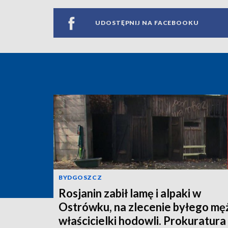
UDOSTĘPNIJ NA FACEBOOKU
BYDGOSZCZ
Rosjanin zabił lamę i alpaki w
Ostrówku, na zlecenie byłego mę
właścicielki hodowli. Prokuratura