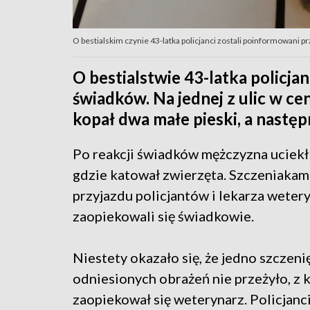
O bestialskim czynie 43-latka policjanci zostali poinformowani pr
O bestialstwie 43-latka policja
świadków. Na jednej z ulic w c
kopał dwa małe pieski, a następ
Po reakcji świadków mężczyzna uciekł 
gdzie katował zwierzęta. Szczeniakam
przyjazdu policjantów i lekarza wetery
zaopiekowali się świadkowie.
Niestety okazało się, że jedno szczen
odniesionych obrażeń nie przeżyło, z 
zaopiekował się weterynarz. Policjanci