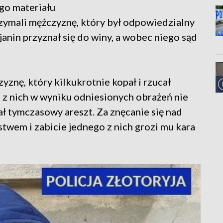
go materiału
rzymali mężczyznę, który był odpowiedzialny
yjanin przyznał się do winy, a wobec niego sąd
yznę, który kilkukrotnie kopał i rzucał
z nich w wyniku odniesionych obrażeń nie
ł tymczasowy areszt. Za znęcanie się nad
twem i zabicie jednego z nich grozi mu kara