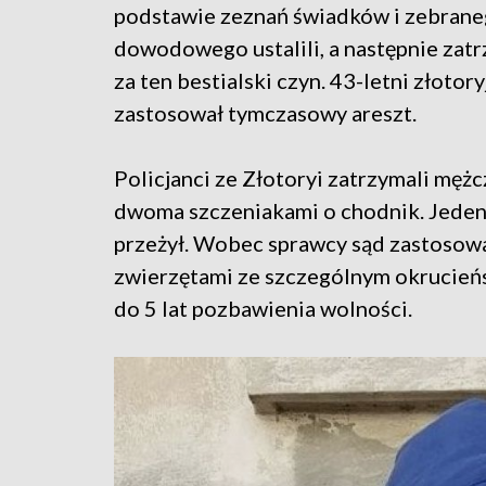
podstawie zeznań świadków i zebrane
dowodowego ustalili, a następnie zat
za ten bestialski czyn. 43-letni złotor
zastosował tymczasowy areszt.
Policjanci ze Złotoryi zatrzymali mężcz
dwoma szczeniakami o chodnik. Jeden 
przeżył. Wobec sprawcy sąd zastosowa
zwierzętami ze szczególnym okrucieńs
do 5 lat pozbawienia wolności.