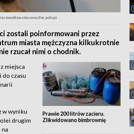
zez świadków zdarzenia (fot. policja)
nci zostali poinformowani przez
entrum miasta mężczyzna kilkukrotnie
nie rzucał nimi o chodnik.
z miejsca
i do czasu
narii
ię w wyniku
Prawie 200 litrów zacieru.
Zlikwidowano bimbrownię
kolei drugim
 na