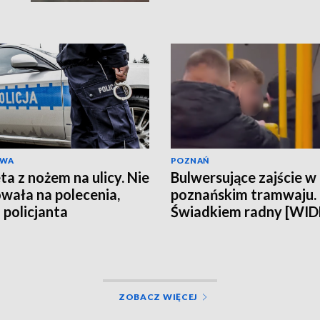
kobieta miała obraże
wideo]
AWA
POZNAŃ
ta z nożem na ulicy. Nie
Bulwersujące zajście w
wała na polecenia,
poznańskim tramwaju.
 policjanta
Świadkiem radny [WI
ZOBACZ WIĘCEJ