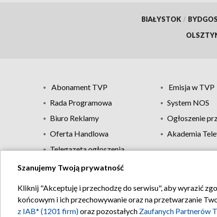
BIAŁYSTOK
/
BYDGO
OLSZTY
Abonament TVP
Emisja w TVP
Rada Programowa
System NOS
Biuro Reklamy
Ogłoszenie pr
Oferta Handlowa
Akademia Tele
Telegazeta ogłoszenia
Szanujemy Twoją prywatność
Regulamin TVP
Kliknij "Akceptuję i przechodzę do serwisu", aby wyrazić zg
końcowym i ich przechowywanie oraz na przetwarzanie Twoich
z IAB* (1201 firm)
oraz pozostałych
Zaufanych Partnerów T