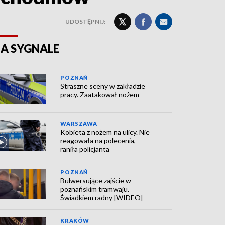
UDOSTĘPNIJ:
A SYGNALE
POZNAŃ
Straszne sceny w zakładzie
pracy. Zaatakował nożem
WARSZAWA
Kobieta z nożem na ulicy. Nie
reagowała na polecenia,
raniła policjanta
POZNAŃ
Bulwersujące zajście w
poznańskim tramwaju.
Świadkiem radny [WIDEO]
KRAKÓW