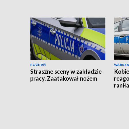
wysłała akt oskarżenia!
POZNAŃ
WARSZ
Straszne sceny w zakładzie
Kobie
pracy. Zaatakował nożem
reago
raniła