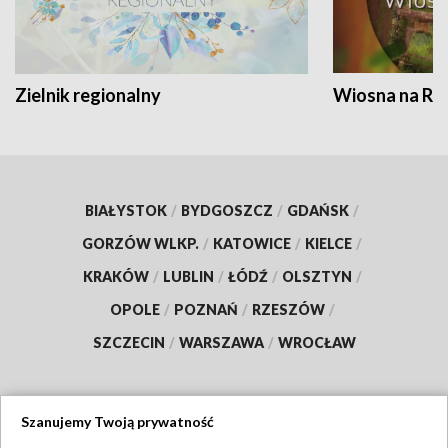
Zielnik regionalny
Wiosna na RO
BIAŁYSTOK
/
BYDGOSZCZ
/
GDAŃSK
/
GORZÓW WLKP.
/
KATOWICE
/
KIELCE
/
KRAKÓW
/
LUBLIN
/
ŁÓDŹ
/
OLSZTYN
/
OPOLE
/
POZNAŃ
/
RZESZÓW
/
SZCZECIN
/
WARSZAWA
/
WROCŁAW
Szanujemy Twoją prywatność
Dołącz do nas: