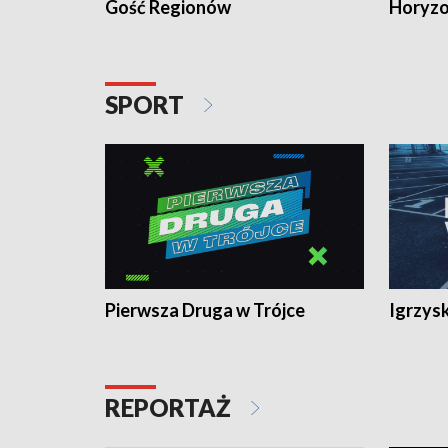
Gość Regionów
Horyzo
SPORT
Pierwsza Druga w Trójce
Igrzys
REPORTAŻ