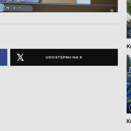
K
UDOSTĘPNIJ NA X
K