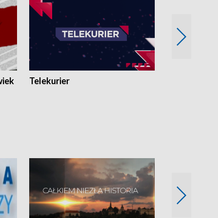
wiek
Telekurier
Kryminalna 