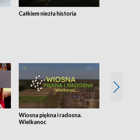
Całkiem niezła historia
Sanatoria
Wiosna piękna i radosna.
Gwiazdy od 
Wielkanoc
gwiazdki