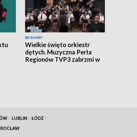
REGIONY
ktu
Wielkie święto orkiestr
dętych. Muzyczna Perła
Regionów TVP3 zabrzmi w
Wilanowie
KÓW
/
LUBLIN
/
ŁÓDŹ
/
ROCŁAW