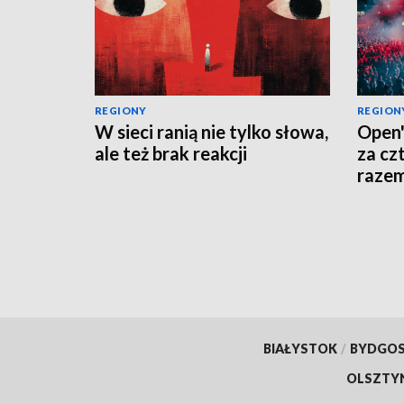
REGIONY
REGION
W sieci ranią nie tylko słowa,
Open'
ale też brak reakcji
za cz
raze
BIAŁYSTOK
/
BYDGO
OLSZTY