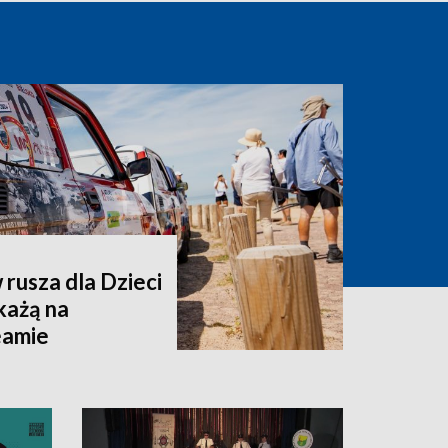
rusza dla Dzieci
każą na
eamie