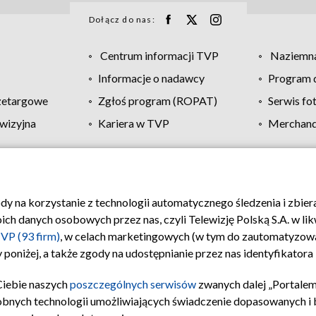
Dołącz do nas:
Centrum informacji TVP
Naziemna
Informacje o nadawcy
Program d
zetargowe
Zgłoś program (ROPAT)
Serwis fo
wizyjna
Kariera w TVP
Merchandi
Polityka prywatności
Moje zgody
Pomoc
Biuro re
ody na korzystanie z technologii automatycznego śledzenia i zbie
 danych osobowych przez nas, czyli Telewizję Polską S.A. w likw
VP (93 firm)
, w celach marketingowych (w tym do zautomatyzow
 poniżej, a także zgody na udostępnianie przez nas identyfikator
Ciebie naszych
poszczególnych serwisów
zwanych dalej „Portalem
obnych technologii umożliwiających świadczenie dopasowanych i be