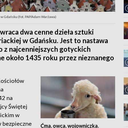
y w Gdańsku (fot. PAP/Adam Warżawa)
zwraca dwa cenne dzieła sztuki
riackiej w Gdańsku. Jest to nastawa
o z najcenniejszych gotyckich
ne około 1435 roku przez nieznanego
Kościołów
na
42 na
jcy Świętej
ickim w
w bezpieczne
Ćma, owca, wojowniczka.