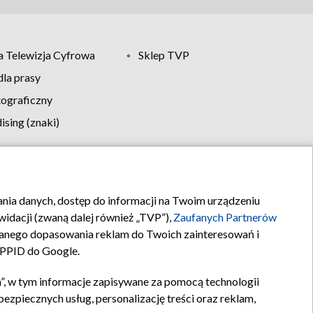
 Telewizja Cyfrowa
Sklep TVP
la prasy
tograficzny
sing (znaki)
klamy
Kontakt
rania danych, dostęp do informacji na Twoim urządzeniu
idacji (zwaną dalej również „TVP”),
Zaufanych Partnerów
anego dopasowania reklam do Twoich zainteresowań i
a PPID do Google.
”, w tym informacje zapisywane za pomocą technologii
zpiecznych usług, personalizację treści oraz reklam,