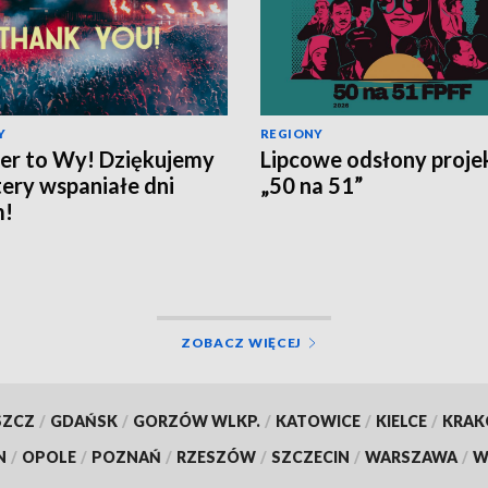
Y
REGIONY
er to Wy! Dziękujemy
Lipcowe odsłony proje
tery wspaniałe dni
„50 na 51”
m!
ZOBACZ WIĘCEJ
SZCZ
/
GDAŃSK
/
GORZÓW WLKP.
/
KATOWICE
/
KIELCE
/
KRA
N
/
OPOLE
/
POZNAŃ
/
RZESZÓW
/
SZCZECIN
/
WARSZAWA
/
W