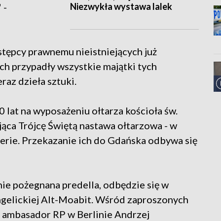
Niezwykła wystawa lalek
 -
stępcy prawnemu nieistniejących już
ch przypadły wszystkie majątki tych
raz dzieła sztuki.
 lat na wyposażeniu ołtarza kościoła św.
jąca Trójcę Świętą nastawa ołtarzowa - w
lerie. Przekazanie ich do Gdańska odbywa się
e pożegnana predella, odbędzie się w
ngelickiej Alt-Moabit. Wśród zaproszonych
z ambasador RP w Berlinie Andrzej