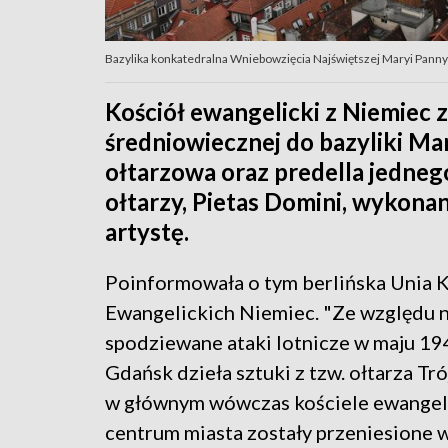
Bazylika konkatedralna Wniebowzięcia Najświętszej Maryi Pann
Kościół ewangelicki z Niemiec 
średniowiecznej do bazyliki Ma
ołtarzowa oraz predella jedneg
ołtarzy, Pietas Domini, wykona
artystę.
Poinformowała o tym berlińska Unia 
Ewangelickich Niemiec. "Ze względu 
spodziewane ataki lotnicze w maju 19
Gdańsk dzieła sztuki z tzw. ołtarza Tró
w głównym wówczas kościele ewangel
centrum miasta zostały przeniesione 