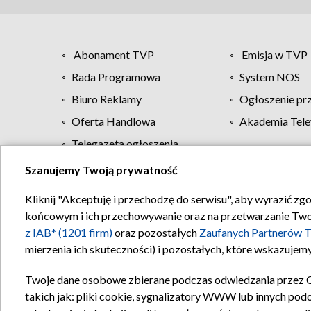
Abonament TVP
Emisja w TVP
Rada Programowa
System NOS
Biuro Reklamy
Ogłoszenie pr
Oferta Handlowa
Akademia Tele
Telegazeta ogłoszenia
Szanujemy Twoją prywatność
Regulamin TVP
Kliknij "Akceptuję i przechodzę do serwisu", aby wyrazić zg
końcowym i ich przechowywanie oraz na przetwarzanie Twoich
z IAB* (1201 firm)
oraz pozostałych
Zaufanych Partnerów T
mierzenia ich skuteczności) i pozostałych, które wskazujemy
Twoje dane osobowe zbierane podczas odwiedzania przez 
takich jak: pliki cookie, sygnalizatory WWW lub innych pod