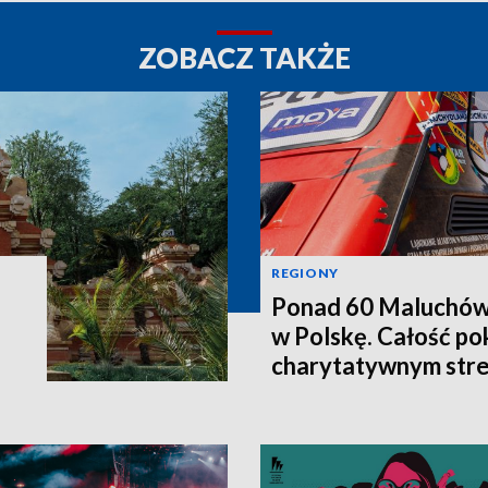
ZOBACZ TAKŻE
REGIONY
Ponad 60 Maluchów 
w Polskę. Całość po
charytatywnym str