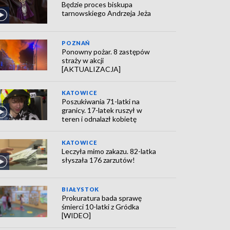
Będzie proces biskupa
tarnowskiego Andrzeja Jeża
POZNAŃ
Ponowny pożar. 8 zastępów
straży w akcji
[AKTUALIZACJA]
KATOWICE
Poszukiwania 71-latki na
granicy. 17-latek ruszył w
teren i odnalazł kobietę
KATOWICE
Leczyła mimo zakazu. 82-latka
słyszała 176 zarzutów!
BIAŁYSTOK
Prokuratura bada sprawę
śmierci 10-latki z Gródka
[WIDEO]