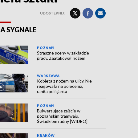
UDOSTĘPNIJ:
A SYGNALE
POZNAŃ
Straszne sceny w zakładzie
pracy. Zaatakował nożem
WARSZAWA
Kobieta z nożem na ulicy. Nie
reagowała na polecenia,
raniła policjanta
POZNAŃ
Bulwersujące zajście w
poznańskim tramwaju.
Świadkiem radny [WIDEO]
KRAKÓW