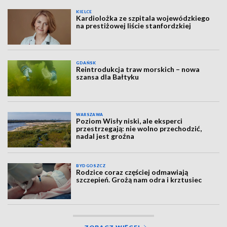
KIELCE
Kardiolożka ze szpitala wojewódzkiego
na prestiżowej liście stanfordzkiej
GDAŃSK
Reintrodukcja traw morskich – nowa
szansa dla Bałtyku
WARSZAWA
Poziom Wisły niski, ale eksperci
przestrzegają: nie wolno przechodzić,
nadal jest groźna
BYDGOSZCZ
Rodzice coraz częściej odmawiają
szczepień. Grożą nam odra i krztusiec