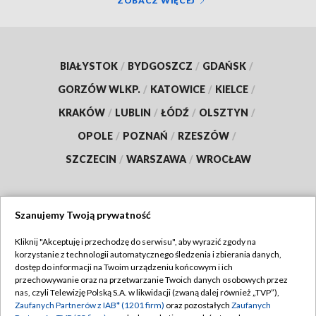
ZOBACZ WIĘCEJ
BIAŁYSTOK
/
BYDGOSZCZ
/
GDAŃSK
/
GORZÓW WLKP.
/
KATOWICE
/
KIELCE
/
KRAKÓW
/
LUBLIN
/
ŁÓDŹ
/
OLSZTYN
/
OPOLE
/
POZNAŃ
/
RZESZÓW
/
SZCZECIN
/
WARSZAWA
/
WROCŁAW
Szanujemy Twoją prywatność
Dołącz do nas:
Kliknij "Akceptuję i przechodzę do serwisu", aby wyrazić zgody na
korzystanie z technologii automatycznego śledzenia i zbierania danych,
TVP
dostęp do informacji na Twoim urządzeniu końcowym i ich
Abonament TVP
przechowywanie oraz na przetwarzanie Twoich danych osobowych przez
Regulamin TVP
nas, czyli Telewizję Polską S.A. w likwidacji (zwaną dalej również „TVP”),
Emisja w TVP
Polityka prywatności
Zaufanych Partnerów z IAB* (1201 firm)
oraz pozostałych
Zaufanych