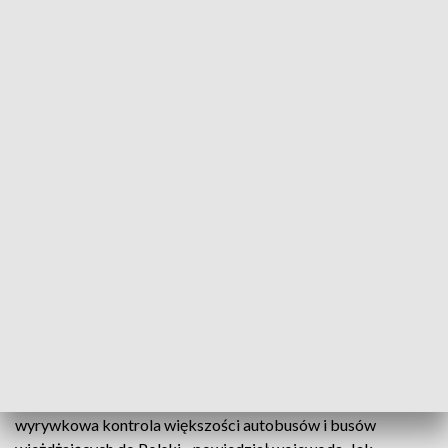
Granica polsko-niemiecka na autostradzie A4 w pobliżu Jędrzychowic (fot.
PAP/Maciej Kulczyński)
Od poniedziałku zostaną wprowadzone
wyrywkowe kontrole sanitarne na drogowym
przejściu granicznym w Jędrzychowicach -
poinformował w sobotę wojewoda dolnośląski
Jarosław Obremski. Ma to być działanie
prewencyjne w związku z koronawirusem.
- W poniedziałek od godzin popołudniowych rozpocznie się
wyrywkowa kontrola większości autobusów i busów