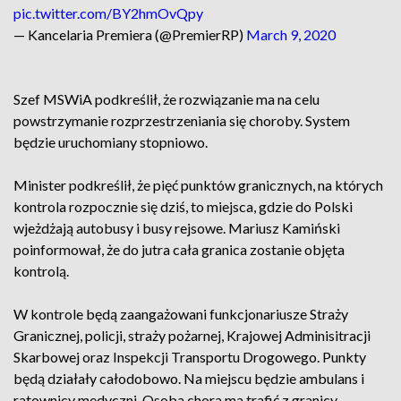
pic.twitter.com/BY2hmOvQpy
— Kancelaria Premiera (@PremierRP)
March 9, 2020
Szef MSWiA podkreślił, że rozwiązanie ma na celu
powstrzymanie rozprzestrzeniania się choroby. System
będzie uruchomiany stopniowo.
Minister podkreślił, że pięć punktów granicznych, na których
kontrola rozpocznie się dziś, to miejsca, gdzie do Polski
wjeżdżają autobusy i busy rejsowe. Mariusz Kamiński
poinformował, że do jutra cała granica zostanie objęta
kontrolą.
W kontrole będą zaangażowani funkcjonariusze Straży
Granicznej, policji, straży pożarnej, Krajowej Adminisitracji
Skarbowej oraz Inspekcji Transportu Drogowego. Punkty
będą działały całodobowo. Na miejscu będzie ambulans i
ratownicy medyczni. Osoba chora ma trafić z granicy