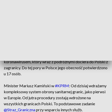
na granicy.
— Kancelaria Premiera (@PremierRP)
March 9, 2020
Minister spraw wewnętrznych i administracji Mariusz
Kamiński poinformował, że w ciągu najbliższych
kilkudziesięciu godzin cała granica Polski zostanie objęta
kompleksowym systemem ochrony sanitarnej. Jak mówił,
podjęcie nadzwyczajnych środków ma związek z
koronawirusem, który wraz z podróżnymi dociera do Polski z
zagranicy. Do tej pory w Polsce jego obecność potwierdzono
u 17 osób.
Minister Mariusz Kamiński w
#KPRM
: Od dzisiaj wdrażamy
kompleksowy system obrony sanitarnej granic, jako pierwsi
w Europie. Od jutra procedury zostają wdrożone na
wszystkich granicach Polski. To podstawowe zadanie
@Straz_Graniczna
przy wsparciu innych służb.