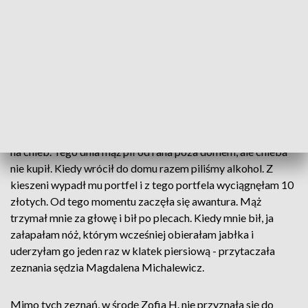
promile alkoholu.
W trakcie środowej rozprawy sędzia Magdalena
Michalewicz odczytała zeznania oskarżonej, w których
relacjonowała ona w prokuraturze przebieg zdarzenia. Z
wyjaśnień wynika, że małżonkowie pokłócili się o pieniądze.
W dniu, kiedy doszło do zdarzenia oboje byli pijani.
- Mąż zabrał mi 100 złotych, chciałam, żeby zostawił resztę
na chleb. Tego dnia mąż pił od rana poza domem, ale chleba
nie kupił. Kiedy wrócił do domu razem piliśmy alkohol. Z
kieszeni wypadł mu portfel i z tego portfela wyciągnęłam 10
złotych. Od tego momentu zaczęła się awantura. Mąż
trzymał mnie za głowę i bił po plecach. Kiedy mnie bił, ja
załapałam nóż, którym wcześniej obierałam jabłka i
uderzyłam go jeden raz w klatek piersiową - przytaczała
zeznania sędzia Magdalena Michalewicz.
Mimo tych zeznań, w środę Zofia H. nie przyznała się do