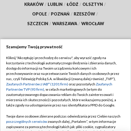
KRAKÓW
/
LUBLIN
/
ŁÓDŹ
/
OLSZTYN
/
OPOLE
/
POZNAŃ
/
RZESZÓW
/
SZCZECIN
/
WARSZAWA
/
WROCŁAW
Szanujemy Twoją prywatność
Dołącz do nas:
Kliknij "Akceptuję i przechodzę do serwisu", aby wyrazić zgody na
korzystanie z technologii automatycznego śledzenia i zbierania danych,
TVP
dostęp do informacji na Twoim urządzeniu końcowym i ich
Abonament TVP
przechowywanie oraz na przetwarzanie Twoich danych osobowych przez
Regulamin TVP
nas, czyli Telewizję Polską S.A. w likwidacji (zwaną dalej również „TVP”),
Emisja w TVP
Polityka prywatności
Zaufanych Partnerów z IAB* (1201 firm)
oraz pozostałych
Zaufanych
Partnerów TVP (93 firm)
, w celach marketingowych (w tym do
Centrum informacji TVP
Moje zgody
zautomatyzowanego dopasowania reklam do Twoich zainteresowań i
mierzenia ich skuteczności) i pozostałych, które wskazujemy poniżej, a
Naziemna Telewizja Cyfrowa
Pomoc
także zgody na udostępnianie przez nas identyfikatora PPID do Google.
Sklep TVP
Biuro reklamy
Twoje dane osobowe zbierane podczas odwiedzania przez Ciebie naszych
Rada Programowa
Kontakt
poszczególnych serwisów
zwanych dalej „Portalem”, w tym informacje
zapisywane za pomocą technologii takich jak: pliki cookie, sygnalizatory
System NOS