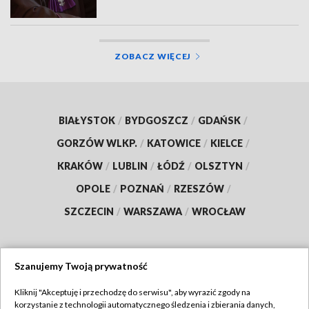
ZOBACZ WIĘCEJ
BIAŁYSTOK
/
BYDGOSZCZ
/
GDAŃSK
/
GORZÓW WLKP.
/
KATOWICE
/
KIELCE
/
KRAKÓW
/
LUBLIN
/
ŁÓDŹ
/
OLSZTYN
/
OPOLE
/
POZNAŃ
/
RZESZÓW
/
SZCZECIN
/
WARSZAWA
/
WROCŁAW
Szanujemy Twoją prywatność
Dołącz do nas:
Kliknij "Akceptuję i przechodzę do serwisu", aby wyrazić zgody na
korzystanie z technologii automatycznego śledzenia i zbierania danych,
TVP