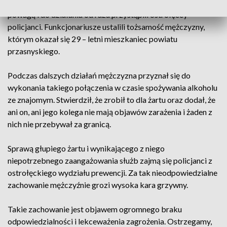
rozłączał. Sprawa została potraktowana z najwyższą
powagą i do działania od razu przystąpili ostrołęccy
policjanci. Funkcjonariusze ustalili tożsamość mężczyzny,
którym okazał się 29 – letni mieszkaniec powiatu
przasnyskiego.
Podczas dalszych działań mężczyzna przyznał się do
wykonania takiego połączenia w czasie spożywania alkoholu
ze znajomym. Stwierdził, że zrobił to dla żartu oraz dodał, że
ani on, ani jego kolega nie mają objawów zarażenia i żaden z
nich nie przebywał za granicą.
Sprawą głupiego żartu i wynikającego z niego
niepotrzebnego zaangażowania służb zajmą się policjanci z
ostrołęckiego wydziału prewencji. Za tak nieodpowiedzialne
zachowanie mężczyźnie grozi wysoka kara grzywny.
Takie zachowanie jest objawem ogromnego braku
odpowiedzialności i lekceważenia zagrożenia. Ostrzegamy,