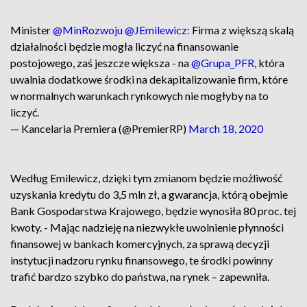
Minister
@MinRozwoju
@JEmilewicz
: Firma z większą skalą
działalności będzie mogła liczyć na finansowanie
postojowego, zaś jeszcze większa - na
@Grupa_PFR
, która
uwalnia dodatkowe środki na dekapitalizowanie firm, które
w normalnych warunkach rynkowych nie mogłyby na to
liczyć.
— Kancelaria Premiera (@PremierRP)
March 18, 2020
Według Emilewicz, dzięki tym zmianom będzie możliwość
uzyskania kredytu do 3,5 mln zł, a gwarancja, którą obejmie
Bank Gospodarstwa Krajowego, będzie wynosiła 80 proc. tej
kwoty. - Mając nadzieję na niezwykłe uwolnienie płynności
finansowej w bankach komercyjnych, za sprawą decyzji
instytucji nadzoru rynku finansowego, te środki powinny
trafić bardzo szybko do państwa, na rynek – zapewniła.