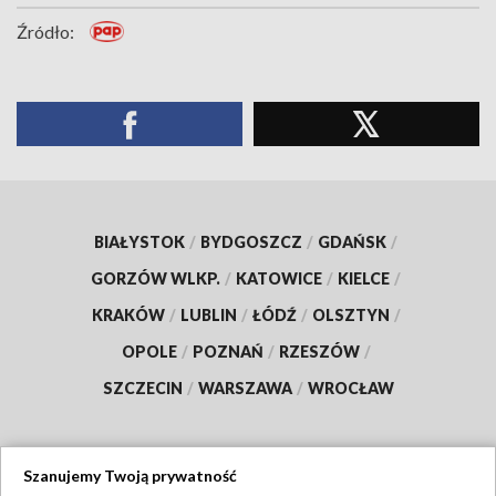
Źródło:
BIAŁYSTOK
/
BYDGOSZCZ
/
GDAŃSK
/
GORZÓW WLKP.
/
KATOWICE
/
KIELCE
/
KRAKÓW
/
LUBLIN
/
ŁÓDŹ
/
OLSZTYN
/
OPOLE
/
POZNAŃ
/
RZESZÓW
/
SZCZECIN
/
WARSZAWA
/
WROCŁAW
Szanujemy Twoją prywatność
Dołącz do nas: