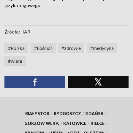
języka migowego.
Źródło:
IAR
#Polska
#kościół
#zdrowie
#medycyna
#wiara
BIAŁYSTOK
/
BYDGOSZCZ
/
GDAŃSK
/
GORZÓW WLKP.
/
KATOWICE
/
KIELCE
/