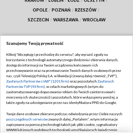
KRAKÓW
/
LUBLIN
/
ŁÓDŹ
/
OLSZTYN
/
OPOLE
/
POZNAŃ
/
RZESZÓW
/
SZCZECIN
/
WARSZAWA
/
WROCŁAW
Szanujemy Twoją prywatność
Dołącz do nas:
Kliknij "Akceptuję i przechodzę do serwisu", aby wyrazić zgody na
korzystanie z technologii automatycznego śledzenia i zbierania danych,
TVP
dostęp do informacji na Twoim urządzeniu końcowym i ich
Abonament TVP
przechowywanie oraz na przetwarzanie Twoich danych osobowych przez
Regulamin TVP
nas, czyli Telewizję Polską S.A. w likwidacji (zwaną dalej również „TVP”),
Emisja w TVP
Zaufanych Partnerów z IAB* (1201 firm)
Polityka prywatności
oraz pozostałych
Zaufanych
Partnerów TVP (93 firm)
, w celach marketingowych (w tym do
Centrum informacji TVP
Moje zgody
zautomatyzowanego dopasowania reklam do Twoich zainteresowań i
mierzenia ich skuteczności) i pozostałych, które wskazujemy poniżej, a
Naziemna Telewizja Cyfrowa
Pomoc
także zgody na udostępnianie przez nas identyfikatora PPID do Google.
Sklep TVP
Biuro reklamy
Twoje dane osobowe zbierane podczas odwiedzania przez Ciebie naszych
Rada Programowa
poszczególnych serwisów
zwanych dalej „Portalem”, w tym informacje
Kontakt
zapisywane za pomocą technologii takich jak: pliki cookie, sygnalizatory
System NOS
WWW lub innych podobnych technologii umożliwiających świadczenie