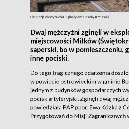
Eksplozja niewybuchu. Zginęły dwie osoby (fot. PAP)
Dwaj mężczyźni zginęli w eksplo
miejscowości Miłków (Świętokr
saperski, bo w pomieszczeniu, g
inne pociski.
Do tego tragicznego zdarzenia doszł
w powiecie ostrowieckim w gminie B
jednym z budynków gospodarczych w
pocisk artyleryjski. Zginęli dwaj mężcz
powiedziała PAP ppor. Ewa Kózka z C
Przygotowań do Misji Zagranicznych w