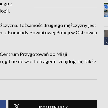
nego z
ozji.
 mężczyzna. Tożsamość drugiego mężczyzny jest
ień z Komendy Powiatowej Policji w Ostrowcu
z Centrum Przygotowań do Misji
, gdzie doszło to tragedii, znajdują się także
UDOSTĘPNIJ NA X