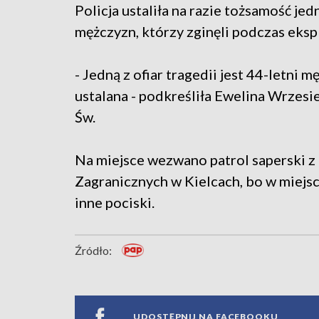
Policja ustaliła na razie tożsamość jed
mężczyzn, którzy zginęli podczas ekspl
- Jedną z ofiar tragedii jest 44-letni
ustalana - podkreśliła Ewelina Wrzes
Św.
Na miejsce wezwano patrol saperski 
Zagranicznych w Kielcach, bo w miejscu
inne pociski.
Źródło:
UDOSTĘPNIJ NA FACEBOOKU