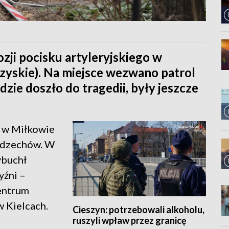
zji pocisku artyleryjskiego w
zyskie). Na miejsce wezwano patrol
dzie doszło do tragedii, były jeszcze
o w Miłkowie
odzechów. W
ybuchł
yźni –
entrum
 Kielcach.
Cieszyn: potrzebowali alkoholu,
ruszyli wpław przez granicę