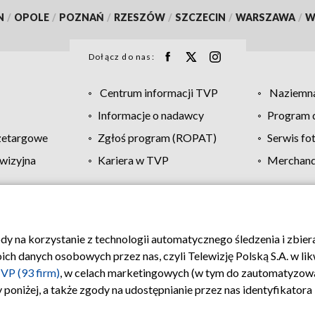
N
/
OPOLE
/
POZNAŃ
/
RZESZÓW
/
SZCZECIN
/
WARSZAWA
/
W
Dołącz do nas:
Centrum informacji TVP
Naziemna
Informacje o nadawcy
Program d
zetargowe
Zgłoś program (ROPAT)
Serwis fo
wizyjna
Kariera w TVP
Merchandi
Polityka prywatności
Moje zgody
Pomoc
Biuro re
ody na korzystanie z technologii automatycznego śledzenia i zbie
 danych osobowych przez nas, czyli Telewizję Polską S.A. w likw
VP (93 firm)
, w celach marketingowych (w tym do zautomatyzow
 poniżej, a także zgody na udostępnianie przez nas identyfikator