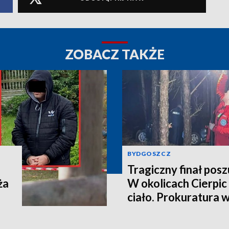
ZOBACZ TAKŻE
BYDGOSZCZ
Tragiczny finał pos
ża
W okolicach Cierpic 
ciało. Prokuratura 
kobieta miała obraże
wideo]