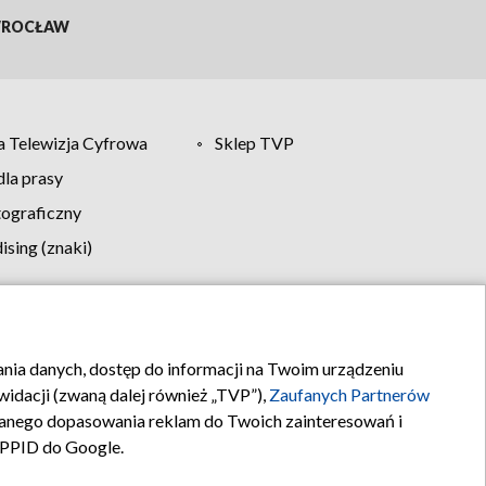
ROCŁAW
 Telewizja Cyfrowa
Sklep TVP
la prasy
tograficzny
sing (znaki)
klamy
Kontakt
rania danych, dostęp do informacji na Twoim urządzeniu
idacji (zwaną dalej również „TVP”),
Zaufanych Partnerów
anego dopasowania reklam do Twoich zainteresowań i
a PPID do Google.