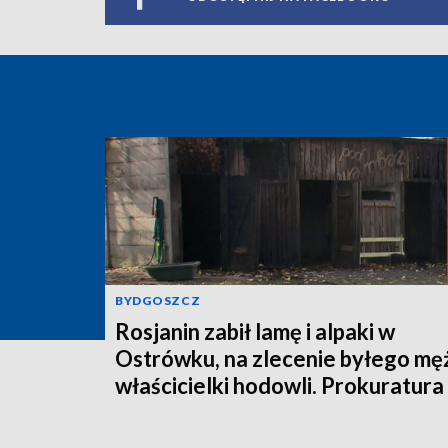
BYDGOSZCZ
Rosjanin zabił lamę i alpaki w
Ostrówku, na zlecenie byłego mę
właścicielki hodowli. Prokuratura
wysłała akt oskarżenia!