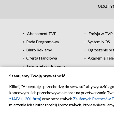
OLSZTY
Abonament TVP
Emisja w TVP
Rada Programowa
System NOS
Biuro Reklamy
Ogłoszenie pr
Oferta Handlowa
Akademia Tele
Telegazeta ogłoszenia
Szanujemy Twoją prywatność
Regulamin TVP
Kliknij "Akceptuję i przechodzę do serwisu", aby wyrazić zg
końcowym i ich przechowywanie oraz na przetwarzanie Twoich
z IAB* (1201 firm)
oraz pozostałych
Zaufanych Partnerów T
mierzenia ich skuteczności) i pozostałych, które wskazujemy