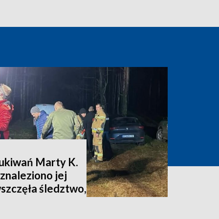
zukiwań Marty K.
znaleziono jej
wszczęła śledztwo,
nia [zdjęcia,