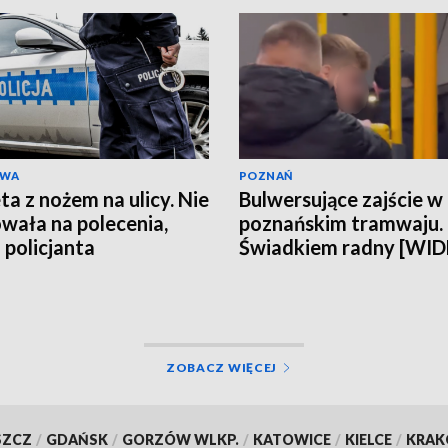
AWA
POZNAŃ
ta z nożem na ulicy. Nie
Bulwersujące zajście w
wała na polecenia,
poznańskim tramwaju.
 policjanta
Świadkiem radny [WI
ZOBACZ WIĘCEJ
SZCZ
/
GDAŃSK
/
GORZÓW WLKP.
/
KATOWICE
/
KIELCE
/
KRA