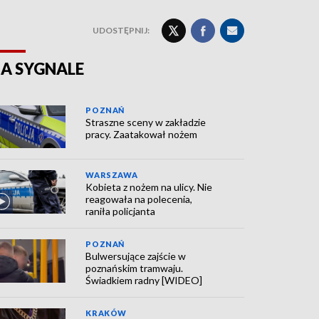
UDOSTĘPNIJ:
A SYGNALE
POZNAŃ
Straszne sceny w zakładzie
pracy. Zaatakował nożem
WARSZAWA
Kobieta z nożem na ulicy. Nie
reagowała na polecenia,
raniła policjanta
POZNAŃ
Bulwersujące zajście w
poznańskim tramwaju.
Świadkiem radny [WIDEO]
KRAKÓW