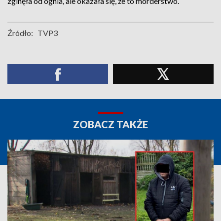
zginęła od ognia, ale okazała się, że to morderstwo.
Źródło:
TVP3
ZOBACZ TAKŻE