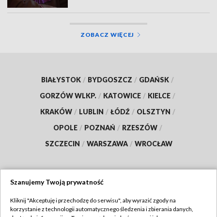
ZOBACZ WIĘCEJ
BIAŁYSTOK
/
BYDGOSZCZ
/
GDAŃSK
/
GORZÓW WLKP.
/
KATOWICE
/
KIELCE
/
KRAKÓW
/
LUBLIN
/
ŁÓDŹ
/
OLSZTYN
/
OPOLE
/
POZNAŃ
/
RZESZÓW
/
SZCZECIN
/
WARSZAWA
/
WROCŁAW
Szanujemy Twoją prywatność
Dołącz do nas:
Kliknij "Akceptuję i przechodzę do serwisu", aby wyrazić zgody na
korzystanie z technologii automatycznego śledzenia i zbierania danych,
TVP