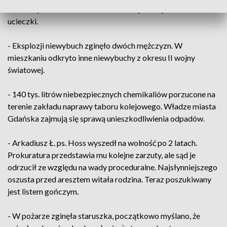
okradanym mieszkaniu. Została zatrzymana podczas
ucieczki.
- Eksplozji niewybuch zginęło dwóch mężczyzn. W
mieszkaniu odkryto inne niewybuchy z okresu II wojny
światowej.
- 140 tys. litrów niebezpiecznych chemikaliów porzucone na
terenie zakładu naprawy taboru kolejowego. Władze miasta
Gdańska zajmują się sprawą unieszkodliwienia odpadów.
- Arkadiusz Ł. ps. Hoss wyszedł na wolność po 2 latach.
Prokuratura przedstawia mu kolejne zarzuty, ale sąd je
odrzucił ze względu na wady proceduralne. Najsłynniejszego
oszusta przed aresztem witała rodzina. Teraz poszukiwany
jest listem gończym.
- W pożarze zginęła staruszka, początkowo myślano, że