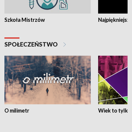
Szkoła Mistrzów
Najpiękniejsze
SPOŁECZEŃSTWO
O milimetr
Wiek to tylko 