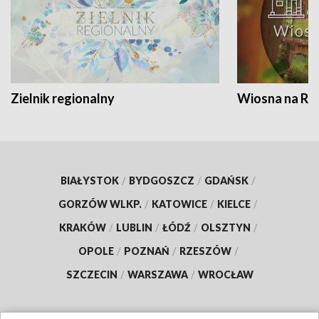
Zielnik regionalny
Wiosna na RO
BIAŁYSTOK
/
BYDGOSZCZ
/
GDAŃSK
/
GORZÓW WLKP.
/
KATOWICE
/
KIELCE
/
KRAKÓW
/
LUBLIN
/
ŁÓDŹ
/
OLSZTYN
/
OPOLE
/
POZNAŃ
/
RZESZÓW
/
SZCZECIN
/
WARSZAWA
/
WROCŁAW