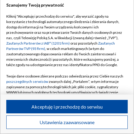
Szanujemy Twoją prywatność
Dołącz do nas:
Kliknij "Akceptuję i przechodzę do serwisu", aby wyrazić zgody na
korzystanie z technologii automatycznego śledzenia i zbierania danych,
TVP
dostęp do informacji na Twoim urządzeniu końcowym i ich
Abonament TVP
przechowywanie oraz na przetwarzanie Twoich danych osobowych przez
Regulamin TVP
nas, czyli Telewizję Polską S.A. w likwidacji (zwaną dalej również „TVP”),
Emisja w TVP
Zaufanych Partnerów z IAB* (1201 firm)
oraz pozostałych
Zaufanych
Polityka prywatności
Partnerów TVP (93 firm)
, w celach marketingowych (w tym do
Centrum informacji TVP
Moje zgody
zautomatyzowanego dopasowania reklam do Twoich zainteresowań i
mierzenia ich skuteczności) i pozostałych, które wskazujemy poniżej, a
Naziemna Telewizja Cyfrowa
Pomoc
także zgody na udostępnianie przez nas identyfikatora PPID do Google.
Sklep TVP
Biuro reklamy
Twoje dane osobowe zbierane podczas odwiedzania przez Ciebie naszych
Rada Programowa
poszczególnych serwisów
zwanych dalej „Portalem”, w tym informacje
Kontakt
zapisywane za pomocą technologii takich jak: pliki cookie, sygnalizatory
System NOS
WWW lub innych podobnych technologii umożliwiających świadczenie
dopasowanych i bezpiecznych usług, personalizację treści oraz reklam,
Informacje o nadawcy
Kanały
udostępnianie funkcji mediów społecznościowych oraz analizowanie
Akceptuję i przechodzę do serwisu
ruchu w Internecie.
Program dla prasy
©2026 Telewizja Polska S.A. w likwidacji
Biuro Reklamy
Twoje dane osobowe zbierane podczas odwiedzania przez Ciebie
Ustawienia zaawansowane
poszczególnych serwisów
na Portalu, takie jak adresy IP, identyfikatory
Ogłoszenie przetargowe
Twoich urządzeń końcowych i identyfikatory plików cookie, informacje o