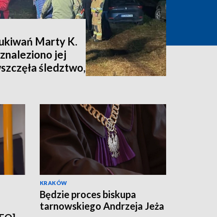
zukiwań Marty K.
znaleziono jej
wszczęła śledztwo,
nia [zdjęcia,
KRAKÓW
Będzie proces biskupa
tarnowskiego Andrzeja Jeża