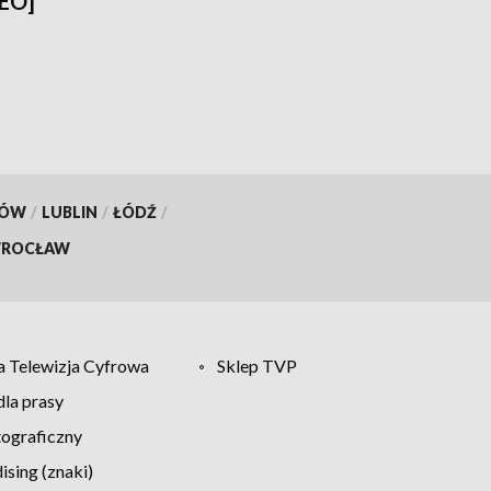
DEO]
KÓW
/
LUBLIN
/
ŁÓDŹ
/
ROCŁAW
 Telewizja Cyfrowa
Sklep TVP
la prasy
tograficzny
sing (znaki)