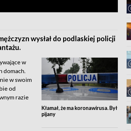
ężczyzn wysłał do podlaskiej policji
antażu.
bywające w
ch domach.
nnie w swoim
bie od
iwnym razie
Kłamał, że ma koronawirusa. Był
pijany