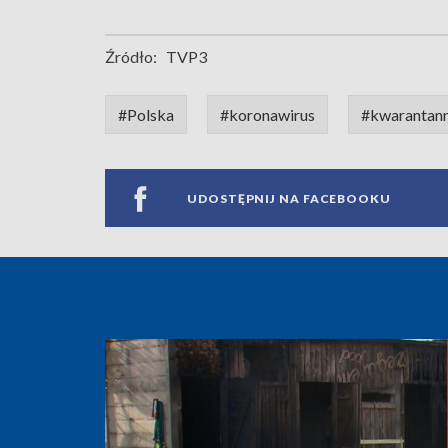
Źródło:
TVP3
#Polska
#koronawirus
#kwarantan
UDOSTĘPNIJ NA FACEBOOKU