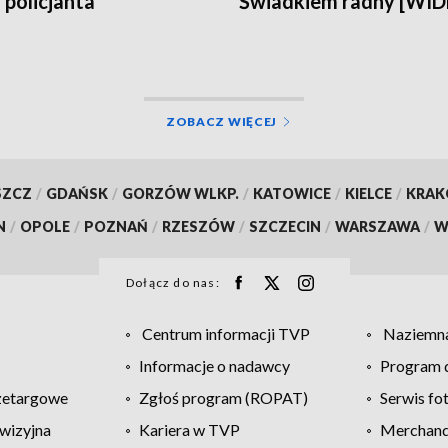
 policjanta
Świadkiem radny [WI
ZOBACZ WIĘCEJ
SZCZ
/
GDAŃSK
/
GORZÓW WLKP.
/
KATOWICE
/
KIELCE
/
KRA
N
/
OPOLE
/
POZNAŃ
/
RZESZÓW
/
SZCZECIN
/
WARSZAWA
/
W
Dołącz do nas:
Centrum informacji TVP
Naziemna
Informacje o nadawcy
Program d
zetargowe
Zgłoś program (ROPAT)
Serwis fo
wizyjna
Kariera w TVP
Merchandi