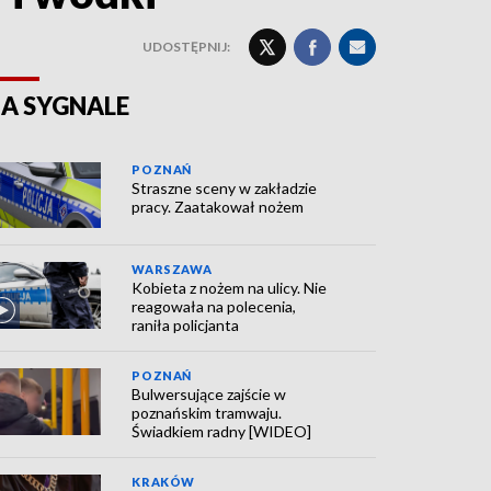
UDOSTĘPNIJ:
A SYGNALE
POZNAŃ
Straszne sceny w zakładzie
pracy. Zaatakował nożem
WARSZAWA
Kobieta z nożem na ulicy. Nie
reagowała na polecenia,
raniła policjanta
POZNAŃ
Bulwersujące zajście w
poznańskim tramwaju.
Świadkiem radny [WIDEO]
KRAKÓW