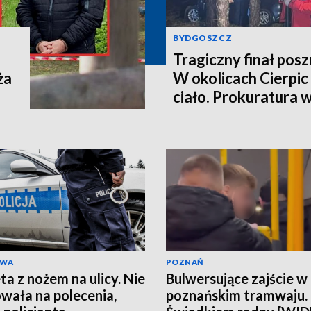
BYDGOSZCZ
Tragiczny finał pos
ża
W okolicach Cierpic 
ciało. Prokuratura 
kobieta miała obraże
wideo]
AWA
POZNAŃ
ta z nożem na ulicy. Nie
Bulwersujące zajście w
wała na polecenia,
poznańskim tramwaju.