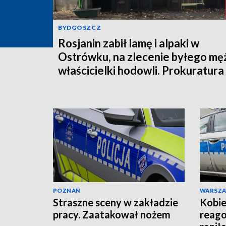
BYDGOSZCZ
Rosjanin zabił lamę i alpaki w
Ostrówku, na zlecenie byłego mę
właścicielki hodowli. Prokuratura
wysłała akt oskarżenia!
POZNAŃ
WARSZ
Straszne sceny w zakładzie
Kobie
pracy. Zaatakował nożem
reago