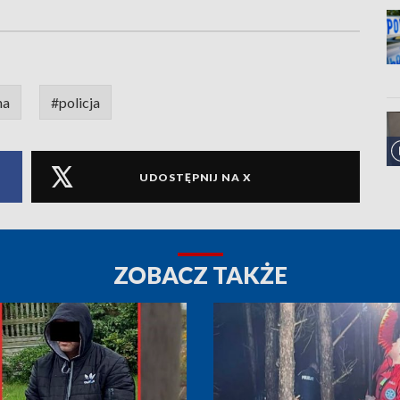
na
#policja
UDOSTĘPNIJ NA X
ZOBACZ TAKŻE