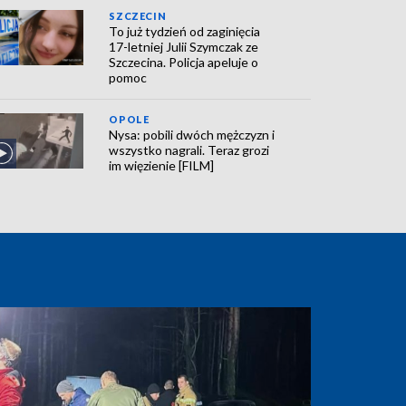
SZCZECIN
To już tydzień od zaginięcia
17-letniej Julii Szymczak ze
Szczecina. Policja apeluje o
pomoc
OPOLE
Nysa: pobili dwóch mężczyzn i
wszystko nagrali. Teraz grozi
im więzienie [FILM]