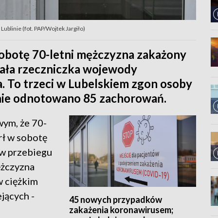
blinie (fot. PAP/Wojtek Jargiło)
sobotę 70-letni mężczyzna zakażony
ała rzeczniczka wojewody
. To trzeci w Lubelskiem zgon osoby
nie odnotowano 85 zachorowań.
wym, że 70-
rł w sobotę
"w przebiegu
ężczyzna
w ciężkim
jących -
45 nowych przypadków
zakażenia koronawirusem;