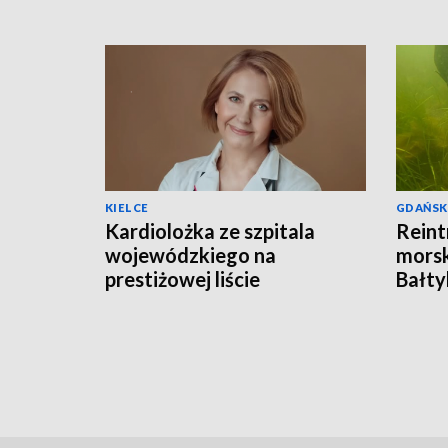
KIELCE
GDAŃSK
Kardiolożka ze szpitala
Reint
wojewódzkiego na
morsk
prestiżowej liście
Bałty
stanfordzkiej