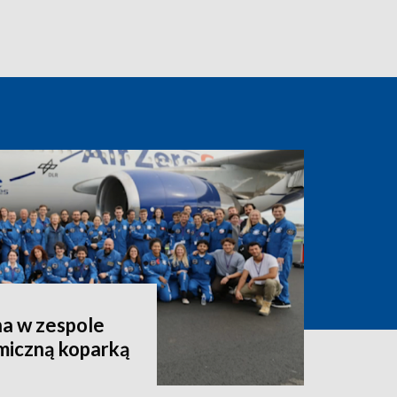
a w zespole
miczną koparką