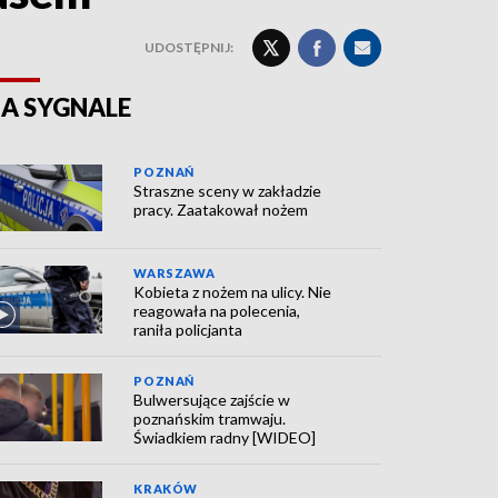
UDOSTĘPNIJ:
A SYGNALE
POZNAŃ
Straszne sceny w zakładzie
pracy. Zaatakował nożem
WARSZAWA
Kobieta z nożem na ulicy. Nie
reagowała na polecenia,
raniła policjanta
POZNAŃ
Bulwersujące zajście w
poznańskim tramwaju.
Świadkiem radny [WIDEO]
KRAKÓW