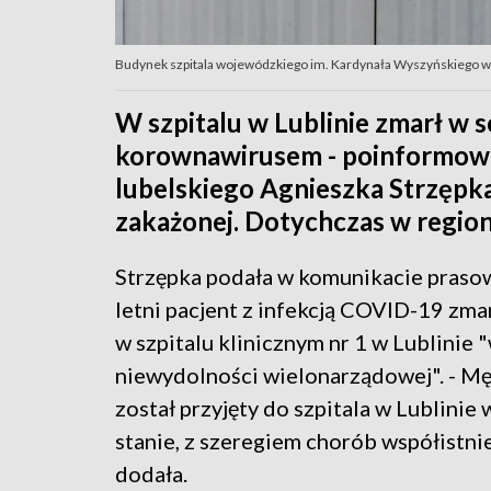
Budynek szpitala wojewódzkiego im. Kardynała Wyszyńskiego w Lu
W szpitalu w Lublinie zmarł w 
korownawirusem - poinformow
lubelskiego Agnieszka Strzępka
zakażonej. Dotychczas w regio
Strzępka podała w komunikacie praso
letni pacjent z infekcją COVID-19 zma
w szpitalu klinicznym nr 1 w Lublinie 
niewydolności wielonarządowej". - M
został przyjęty do szpitala w Lublinie 
stanie, z szeregiem chorób współistnie
dodała.