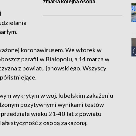
zmarła kolejna osoba
d
udzielania
marłym.
akażonej koronawirusem. We wtorek w
boszcz parafii w Białopolu, a 14 marca w
żczyzna z powiatu janowskiego. Wszyscy
półistniejące.
wym wykrytym w woj. lubelskim zakażeniu
dzonym pozytywnymi wynikami testów
 przedziale wieku 21-40 lat z powiatu
iała styczność z osobą zakażoną.