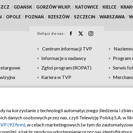
SZCZ
/
GDAŃSK
/
GORZÓW WLKP.
/
KATOWICE
/
KIELCE
/
KRA
N
/
OPOLE
/
POZNAŃ
/
RZESZÓW
/
SZCZECIN
/
WARSZAWA
/
W
Dołącz do nas:
Centrum informacji TVP
Naziemna
Informacje o nadawcy
Program d
zetargowe
Zgłoś program (ROPAT)
Serwis fo
wizyjna
Kariera w TVP
Merchandi
Polityka prywatności
Moje zgody
Pomoc
Biuro re
ody na korzystanie z technologii automatycznego śledzenia i zbie
 danych osobowych przez nas, czyli Telewizję Polską S.A. w likw
VP (93 firm)
, w celach marketingowych (w tym do zautomatyzow
 poniżej, a także zgody na udostępnianie przez nas identyfikator