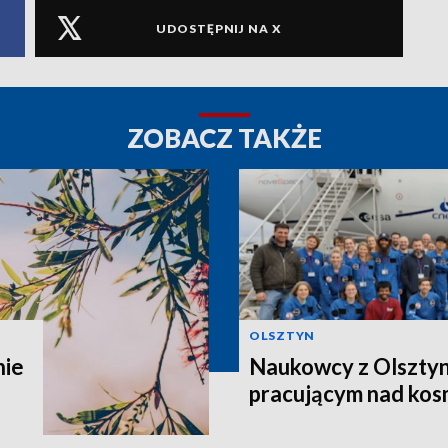
UDOSTĘPNIJ NA X
ZOBACZ TAKŻE
OLSZTYN
nie
Naukowcy z Olsztyn
pracującym nad kos