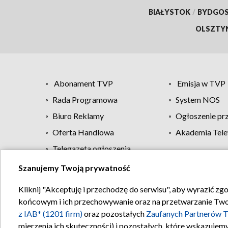
BIAŁYSTOK
/
BYDGO
OLSZTY
Abonament TVP
Emisja w TVP
Rada Programowa
System NOS
Biuro Reklamy
Ogłoszenie pr
Oferta Handlowa
Akademia Tele
Telegazeta ogłoszenia
Szanujemy Twoją prywatność
Regulamin TVP
Kliknij "Akceptuję i przechodzę do serwisu", aby wyrazić zg
końcowym i ich przechowywanie oraz na przetwarzanie Twoich
z IAB* (1201 firm)
oraz pozostałych
Zaufanych Partnerów T
mierzenia ich skuteczności) i pozostałych, które wskazujemy