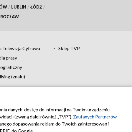
KÓW
/
LUBLIN
/
ŁÓDŹ
/
ROCŁAW
 Telewizja Cyfrowa
Sklep TVP
la prasy
tograficzny
sing (znaki)
klamy
Kontakt
rania danych, dostęp do informacji na Twoim urządzeniu
idacji (zwaną dalej również „TVP”),
Zaufanych Partnerów
anego dopasowania reklam do Twoich zainteresowań i
a PPID do Google.