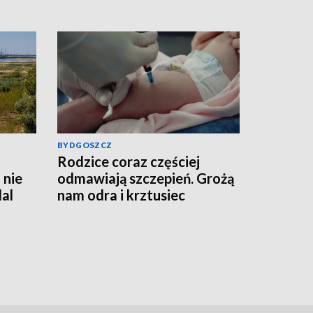
BYDGOSZCZ
Rodzice coraz częściej
 nie
odmawiają szczepień. Grożą
al
nam odra i krztusiec