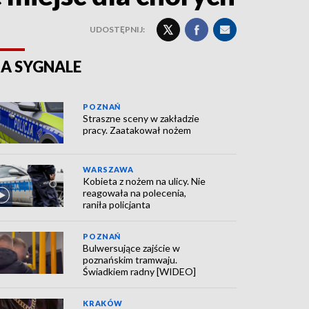
UDOSTĘPNIJ:
A SYGNALE
POZNAŃ
Straszne sceny w zakładzie
pracy. Zaatakował nożem
WARSZAWA
Kobieta z nożem na ulicy. Nie
reagowała na polecenia,
raniła policjanta
POZNAŃ
Bulwersujące zajście w
poznańskim tramwaju.
Świadkiem radny [WIDEO]
KRAKÓW