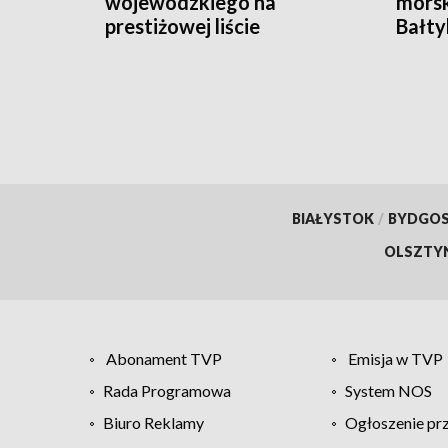
wojewódzkiego na
morsk
prestiżowej liście
Bałty
stanfordzkiej
BIAŁYSTOK
/
BYDGO
OLSZTY
Abonament TVP
Emisja w TVP
Rada Programowa
System NOS
Biuro Reklamy
Ogłoszenie pr