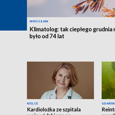
WROCŁAW
Klimatolog: tak ciepłego grudnia 
było od 74 lat
KIELCE
GDAŃSK
Kardiolożka ze szpitala
Reint