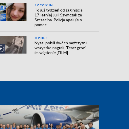
SZCZECIN
To już tydzień od zaginięcia
17-letniej Julii Szymczak ze
Szczecina. Policja apeluje o
pomoc
OPOLE
Nysa: pobili dwóch mężczyzn i
wszystko nagrali. Teraz grozi
im więzienie [FILM]