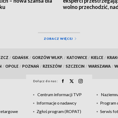
ich – nowa szansa dla
eksperci przestrzegają:
ku
wolno przechodzić, nad
jest groźna
ZOBACZ WIĘCEJ
SZCZ
/
GDAŃSK
/
GORZÓW WLKP.
/
KATOWICE
/
KIELCE
/
KRA
N
/
OPOLE
/
POZNAŃ
/
RZESZÓW
/
SZCZECIN
/
WARSZAWA
/
W
Dołącz do nas:
Centrum informacji TVP
Naziemna
Informacje o nadawcy
Program d
zetargowe
Zgłoś program (ROPAT)
Serwis fo