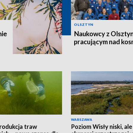
OLSZTYN
nie
Naukowcy z Olsztyn
pracującym nad kos
WARSZAWA
rodukcja traw
Poziom Wisły niski, ale