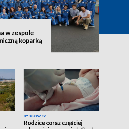
a w zespole
miczną koparką
BYDGOSZCZ
Rodzice coraz częściej