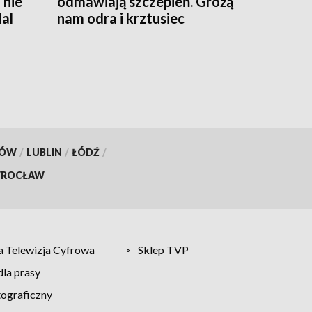
 nie
odmawiają szczepień. Grożą
al
nam odra i krztusiec
KÓW
/
LUBLIN
/
ŁÓDŹ
/
ROCŁAW
 Telewizja Cyfrowa
Sklep TVP
la prasy
tograficzny