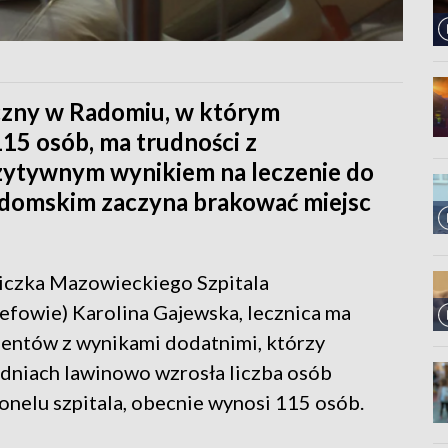
yczny w Radomiu, w którym
15 osób, ma trudności z
zytywnym wynikiem na leczenie do
adomskim zaczyna brakować miejsc
iczka Mazowieckiego Szpitala
zefowie) Karolina Gajewska, lecznica ma
entów z wynikami dodatnimi, którzy
h dniach lawinowo wzrosła liczba osób
nelu szpitala, obecnie wynosi 115 osób.