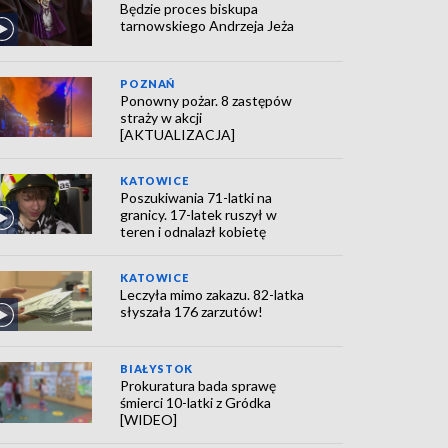
Będzie proces biskupa
tarnowskiego Andrzeja Jeża
POZNAŃ
Ponowny pożar. 8 zastępów
straży w akcji
[AKTUALIZACJA]
KATOWICE
Poszukiwania 71-latki na
granicy. 17-latek ruszył w
teren i odnalazł kobietę
KATOWICE
Leczyła mimo zakazu. 82-latka
słyszała 176 zarzutów!
BIAŁYSTOK
Prokuratura bada sprawę
śmierci 10-latki z Gródka
[WIDEO]