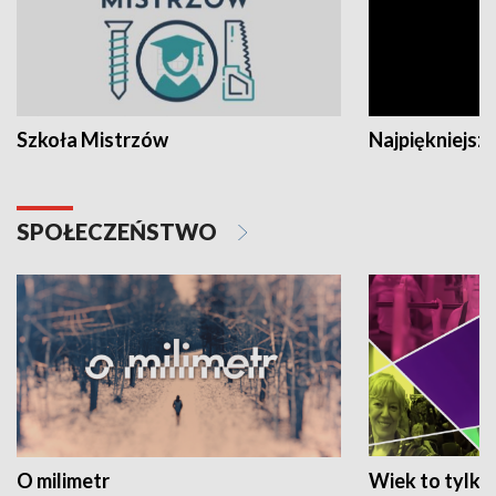
Szkoła Mistrzów
Najpiękniejsze
SPOŁECZEŃSTWO
O milimetr
Wiek to tylko 