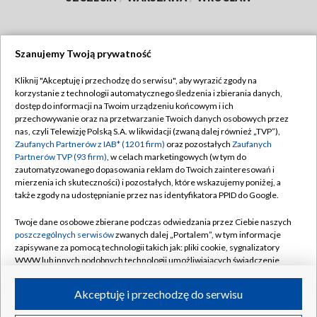
Szanujemy Twoją prywatność
Dołącz do nas:
Kliknij "Akceptuję i przechodzę do serwisu", aby wyrazić zgody na
korzystanie z technologii automatycznego śledzenia i zbierania danych,
TVP
dostęp do informacji na Twoim urządzeniu końcowym i ich
Abonament TVP
przechowywanie oraz na przetwarzanie Twoich danych osobowych przez
Regulamin TVP
nas, czyli Telewizję Polską S.A. w likwidacji (zwaną dalej również „TVP”),
Emisja w TVP
Zaufanych Partnerów z IAB* (1201 firm)
oraz pozostałych
Zaufanych
Polityka prywatności
Partnerów TVP (93 firm)
, w celach marketingowych (w tym do
Centrum informacji TVP
Moje zgody
zautomatyzowanego dopasowania reklam do Twoich zainteresowań i
mierzenia ich skuteczności) i pozostałych, które wskazujemy poniżej, a
Naziemna Telewizja Cyfrowa
Pomoc
także zgody na udostępnianie przez nas identyfikatora PPID do Google.
Sklep TVP
Biuro reklamy
Twoje dane osobowe zbierane podczas odwiedzania przez Ciebie naszych
Rada Programowa
poszczególnych serwisów
zwanych dalej „Portalem”, w tym informacje
Kontakt
zapisywane za pomocą technologii takich jak: pliki cookie, sygnalizatory
System NOS
WWW lub innych podobnych technologii umożliwiających świadczenie
dopasowanych i bezpiecznych usług, personalizację treści oraz reklam,
Informacje o nadawcy
Kanały
udostępnianie funkcji mediów społecznościowych oraz analizowanie
Akceptuję i przechodzę do serwisu
ruchu w Internecie.
Program dla prasy
©2026 Telewizja Polska S.A. w likwidacji