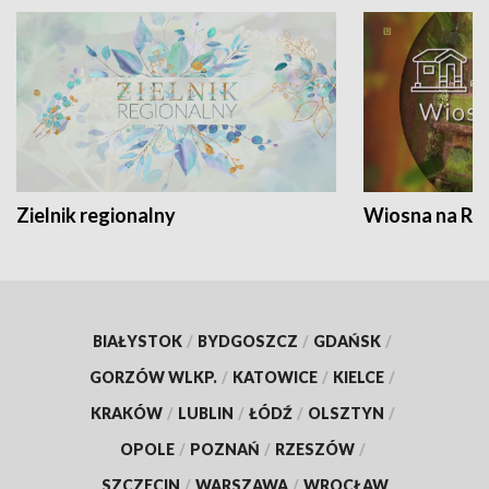
Zielnik regionalny
Wiosna na RO
BIAŁYSTOK
/
BYDGOSZCZ
/
GDAŃSK
/
GORZÓW WLKP.
/
KATOWICE
/
KIELCE
/
KRAKÓW
/
LUBLIN
/
ŁÓDŹ
/
OLSZTYN
/
OPOLE
/
POZNAŃ
/
RZESZÓW
/
SZCZECIN
/
WARSZAWA
/
WROCŁAW