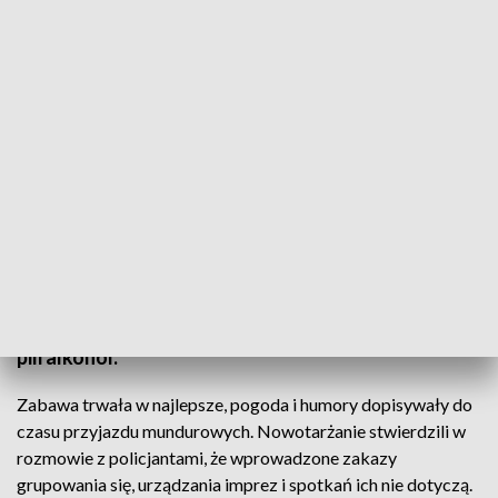
Policjanci ukarali biesiadników (fot. Policja Małopolska)
Policjanci otrzymali zgłoszenie o grupowaniu się
osób w rejonie rzeki w Nowym Targu. Po przyjeździe
na miejsce okazało się , że czterech mężczyzn
rozpaliło sobie ognisko, piekli kiełbaski, opalali się i
pili alkohol.
Zabawa trwała w najlepsze, pogoda i humory dopisywały do
czasu przyjazdu mundurowych. Nowotarżanie stwierdzili w
rozmowie z policjantami, że wprowadzone zakazy
grupowania się, urządzania imprez i spotkań ich nie dotyczą.