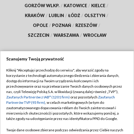
GORZÓW WLKP.
/
KATOWICE
/
KIELCE
/
KRAKÓW
/
LUBLIN
/
ŁÓDŹ
/
OLSZTYN
/
OPOLE
/
POZNAŃ
/
RZESZÓW
/
SZCZECIN
/
WARSZAWA
/
WROCŁAW
Szanujemy Twoją prywatność
Dołącz do nas:
Kliknij "Akceptuję i przechodzę do serwisu", aby wyrazić zgody na
korzystanie z technologii automatycznego śledzenia i zbierania danych,
TVP
dostęp do informacji na Twoim urządzeniu końcowym i ich
Abonament TVP
przechowywanie oraz na przetwarzanie Twoich danych osobowych przez
Regulamin TVP
nas, czyli Telewizję Polską S.A. w likwidacji (zwaną dalej również „TVP”),
Emisja w TVP
Polityka prywatności
Zaufanych Partnerów z IAB* (1201 firm)
oraz pozostałych
Zaufanych
Partnerów TVP (93 firm)
, w celach marketingowych (w tym do
Centrum informacji TVP
Moje zgody
zautomatyzowanego dopasowania reklam do Twoich zainteresowań i
mierzenia ich skuteczności) i pozostałych, które wskazujemy poniżej, a
Naziemna Telewizja Cyfrowa
Pomoc
także zgody na udostępnianie przez nas identyfikatora PPID do Google.
Sklep TVP
Biuro reklamy
Twoje dane osobowe zbierane podczas odwiedzania przez Ciebie naszych