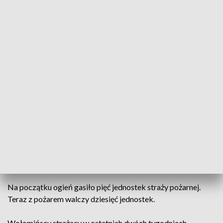
dziesięć hektarów. Oprócz trawy płoną mniejsze drzewa i
krzaki - podał.
W środę 8 kwietnia 2020 roku na terenie woj.
mazowieckiego powstało 114 pożarów traw oraz 39
pożarów w lasach.
W 2020 roku mazowieccy strażacy interweniowali już ponad
2900 razy przy pożarach traw oraz ponad 350 razy przy
pożarach lasów
#StopPożaromTraw
#StopPożaromLasów
pic.twitter.com/fCNzEtv1XS
— Mazowiecka Straż Pożarna (@Kw_PSP_Wwa)
April 9,
2020
Na początku ogień gasiło pięć jednostek straży pożarnej.
Teraz z pożarem walczy dziesięć jednostek.
Wołomińscy strażacy w ostatnich dwóch tygodniach