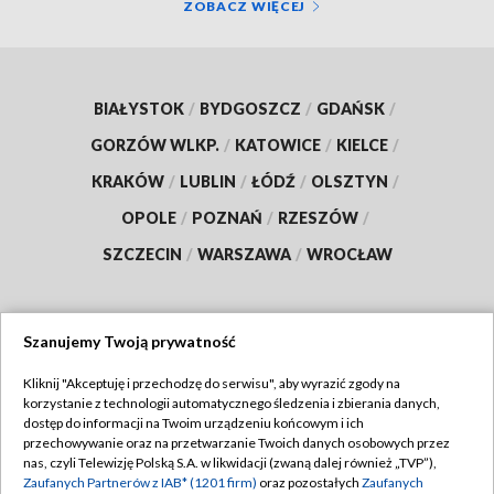
ZOBACZ WIĘCEJ
BIAŁYSTOK
/
BYDGOSZCZ
/
GDAŃSK
/
GORZÓW WLKP.
/
KATOWICE
/
KIELCE
/
KRAKÓW
/
LUBLIN
/
ŁÓDŹ
/
OLSZTYN
/
OPOLE
/
POZNAŃ
/
RZESZÓW
/
SZCZECIN
/
WARSZAWA
/
WROCŁAW
Szanujemy Twoją prywatność
Dołącz do nas:
Kliknij "Akceptuję i przechodzę do serwisu", aby wyrazić zgody na
korzystanie z technologii automatycznego śledzenia i zbierania danych,
TVP
dostęp do informacji na Twoim urządzeniu końcowym i ich
Abonament TVP
przechowywanie oraz na przetwarzanie Twoich danych osobowych przez
Regulamin TVP
nas, czyli Telewizję Polską S.A. w likwidacji (zwaną dalej również „TVP”),
Emisja w TVP
Polityka prywatności
Zaufanych Partnerów z IAB* (1201 firm)
oraz pozostałych
Zaufanych