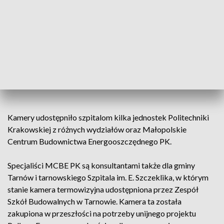
Kamery umożliwiają szybką i bezkontaktową ocenę
wstępną, czy zgłaszający się do szpitala pacjent lub
rozpoczynający pracę medyk ma podwyższoną temperaturę.
Gorączka to jeden z najważniejszych objawów infekcji
koronawirusem.
Kamery udostępniło szpitalom kilka jednostek Politechniki
Krakowskiej z różnych wydziałów oraz Małopolskie
Centrum Budownictwa Energooszczędnego PK.
Specjaliści MCBE PK są konsultantami także dla gminy
Tarnów i tarnowskiego Szpitala im. E. Szczeklika, w którym
stanie kamera termowizyjna udostępniona przez Zespół
Szkół Budowalnych w Tarnowie. Kamera ta została
zakupiona w przeszłości na potrzeby unijnego projektu