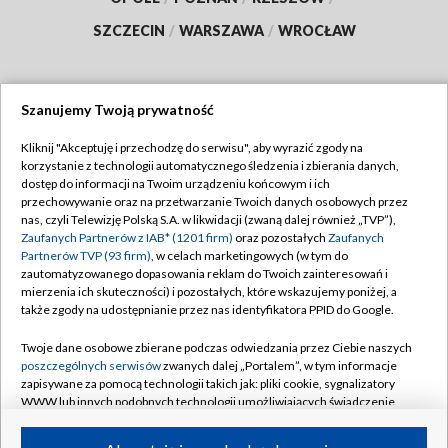
SZCZECIN
/
WARSZAWA
/
WROCŁAW
Szanujemy Twoją prywatność
Dołącz do nas:
Kliknij "Akceptuję i przechodzę do serwisu", aby wyrazić zgody na
korzystanie z technologii automatycznego śledzenia i zbierania danych,
TVP
dostęp do informacji na Twoim urządzeniu końcowym i ich
Abonament TVP
przechowywanie oraz na przetwarzanie Twoich danych osobowych przez
Regulamin TVP
nas, czyli Telewizję Polską S.A. w likwidacji (zwaną dalej również „TVP”),
Emisja w TVP
Polityka prywatności
Zaufanych Partnerów z IAB* (1201 firm)
oraz pozostałych
Zaufanych
Partnerów TVP (93 firm)
, w celach marketingowych (w tym do
Centrum informacji TVP
Moje zgody
zautomatyzowanego dopasowania reklam do Twoich zainteresowań i
mierzenia ich skuteczności) i pozostałych, które wskazujemy poniżej, a
Naziemna Telewizja Cyfrowa
Pomoc
także zgody na udostępnianie przez nas identyfikatora PPID do Google.
Sklep TVP
Biuro reklamy
Twoje dane osobowe zbierane podczas odwiedzania przez Ciebie naszych
Rada Programowa
Kontakt
poszczególnych serwisów
zwanych dalej „Portalem”, w tym informacje
zapisywane za pomocą technologii takich jak: pliki cookie, sygnalizatory
System NOS
WWW lub innych podobnych technologii umożliwiających świadczenie
dopasowanych i bezpiecznych usług, personalizację treści oraz reklam,
Informacje o nadawcy
Kanały
udostępnianie funkcji mediów społecznościowych oraz analizowanie