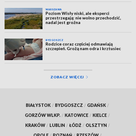
WARSZAWA
Poziom Wisły niski, ale eksperci
przestrzegają: nie wolno przechodzić,
nadal jest groźna
BYDGOSZCZ
Rodzice coraz częściej odmawiają
szczepień. Grożą nam odra i krztusiec
ZOBACZ WIĘCEJ
BIAŁYSTOK
/
BYDGOSZCZ
/
GDAŃSK
/
GORZÓW WLKP.
/
KATOWICE
/
KIELCE
/
KRAKÓW
/
LUBLIN
/
ŁÓDŹ
/
OLSZTYN
/
OPOLE
/
POZNAŃ
/
RZESZÓW
/