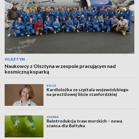
OLSZTYN
Naukowcy z Olsztyna w zespole pracującym nad
kosmiczną koparką
KIELCE
Kardiolożka ze szpitala wojewódzkiego
na prestiżowej liście stanfordzkiej
GDAŃSK
Reintrodukcja traw morskich – nowa
szansa dla Bałtyku