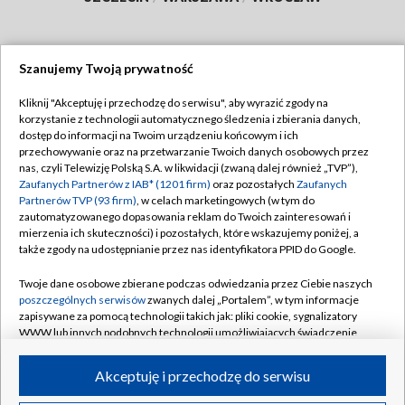
Szanujemy Twoją prywatność
Dołącz do nas:
Kliknij "Akceptuję i przechodzę do serwisu", aby wyrazić zgody na
korzystanie z technologii automatycznego śledzenia i zbierania danych,
TVP
dostęp do informacji na Twoim urządzeniu końcowym i ich
Abonament TVP
przechowywanie oraz na przetwarzanie Twoich danych osobowych przez
Regulamin TVP
nas, czyli Telewizję Polską S.A. w likwidacji (zwaną dalej również „TVP”),
Emisja w TVP
Zaufanych Partnerów z IAB* (1201 firm)
oraz pozostałych
Zaufanych
Polityka prywatności
Partnerów TVP (93 firm)
, w celach marketingowych (w tym do
Centrum informacji TVP
Moje zgody
zautomatyzowanego dopasowania reklam do Twoich zainteresowań i
mierzenia ich skuteczności) i pozostałych, które wskazujemy poniżej, a
Naziemna Telewizja Cyfrowa
Pomoc
także zgody na udostępnianie przez nas identyfikatora PPID do Google.
Sklep TVP
Biuro reklamy
Twoje dane osobowe zbierane podczas odwiedzania przez Ciebie naszych
Rada Programowa
poszczególnych serwisów
zwanych dalej „Portalem”, w tym informacje
Kontakt
zapisywane za pomocą technologii takich jak: pliki cookie, sygnalizatory
System NOS
WWW lub innych podobnych technologii umożliwiających świadczenie
dopasowanych i bezpiecznych usług, personalizację treści oraz reklam,
Informacje o nadawcy
Kanały
udostępnianie funkcji mediów społecznościowych oraz analizowanie
Akceptuję i przechodzę do serwisu
ruchu w Internecie.
Program dla prasy
©2026 Telewizja Polska S.A. w likwidacji