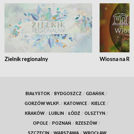
Zielnik regionalny
Wiosna na RO
BIAŁYSTOK
/
BYDGOSZCZ
/
GDAŃSK
/
GORZÓW WLKP.
/
KATOWICE
/
KIELCE
/
KRAKÓW
/
LUBLIN
/
ŁÓDŹ
/
OLSZTYN
/
OPOLE
/
POZNAŃ
/
RZESZÓW
/
SZCZECIN
/
WARSZAWA
/
WROCŁAW