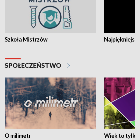
Szkoła Mistrzów
Najpiękniejsze
SPOŁECZEŃSTWO
O milimetr
Wiek to tylko 