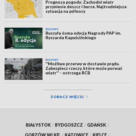
Prognoza pogody: Zachodni wiatr
przyniesie deszcz i burze. Najtrudniejsza
sytuacja na północy
REGIONY
Ruszyła ósma edycja Nagrody PAP im.
Ryszarda Kapuścińskiego
REGIONY
''Możliwe przerwy w dostawie prądu.
Zabezpiecz rzeczy, które może porwać
wiatr'' - ostrzega RCB
ZOBACZ WIĘCEJ
BIAŁYSTOK
/
BYDGOSZCZ
/
GDAŃSK
/
GORZÓW WLKP.
/
KATOWICE
/
KIELCE
/