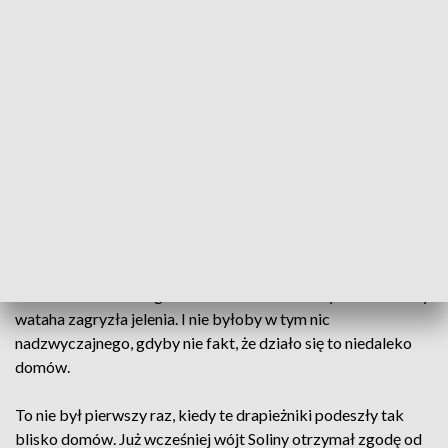
Wataha zagryzła jelenia na środku wsi (fot. PAP)
Zwierzęta były na tyle zuchwałe, że na środku wsi
zorganizowały sobie żerowisko. Rano, wokół
niedojedzonej padliny krążyły jeszcze 3 wilki.
We wsi Górzanka w gminie Solina zaatakowały wilki. W nocy
wataha zagryzła jelenia. I nie byłoby w tym nic
nadzwyczajnego, gdyby nie fakt, że działo się to niedaleko
domów.
To nie był pierwszy raz, kiedy te drapieżniki podeszły tak
blisko domów. Już wcześniej wójt Soliny otrzymał zgodę od