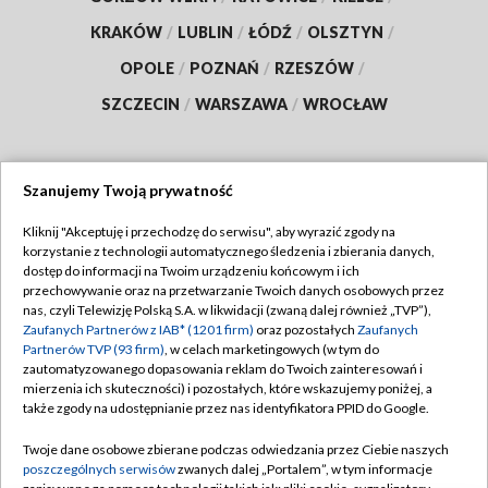
KRAKÓW
/
LUBLIN
/
ŁÓDŹ
/
OLSZTYN
/
OPOLE
/
POZNAŃ
/
RZESZÓW
/
SZCZECIN
/
WARSZAWA
/
WROCŁAW
Szanujemy Twoją prywatność
Dołącz do nas:
Kliknij "Akceptuję i przechodzę do serwisu", aby wyrazić zgody na
korzystanie z technologii automatycznego śledzenia i zbierania danych,
TVP
dostęp do informacji na Twoim urządzeniu końcowym i ich
Abonament TVP
przechowywanie oraz na przetwarzanie Twoich danych osobowych przez
Regulamin TVP
nas, czyli Telewizję Polską S.A. w likwidacji (zwaną dalej również „TVP”),
Emisja w TVP
Polityka prywatności
Zaufanych Partnerów z IAB* (1201 firm)
oraz pozostałych
Zaufanych
Partnerów TVP (93 firm)
, w celach marketingowych (w tym do
Centrum informacji TVP
Moje zgody
zautomatyzowanego dopasowania reklam do Twoich zainteresowań i
mierzenia ich skuteczności) i pozostałych, które wskazujemy poniżej, a
Naziemna Telewizja Cyfrowa
Pomoc
także zgody na udostępnianie przez nas identyfikatora PPID do Google.
Sklep TVP
Biuro reklamy
Twoje dane osobowe zbierane podczas odwiedzania przez Ciebie naszych
Rada Programowa
Kontakt
poszczególnych serwisów
zwanych dalej „Portalem”, w tym informacje