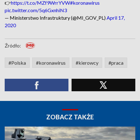
👉
https://t.co/MZf9WrrYVW
#koronawirus
pic.twitter.com/5q6GxnhiN3
— Ministerstwo Infrastruktury (@MI_GOV_PL)
April 17,
2020
Źródło:
#Polska
#koronawirus
#kierowcy
#praca
ZOBACZ TAKŻE