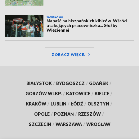
WARSZAWA
Napaść na hiszpańskich kibiców. Wśród
atakujących pracowniczka... Służby
Więziennej
ZOBACZ WIĘCEJ
BIAŁYSTOK
/
BYDGOSZCZ
/
GDAŃSK
/
GORZÓW WLKP.
/
KATOWICE
/
KIELCE
/
KRAKÓW
/
LUBLIN
/
ŁÓDŹ
/
OLSZTYN
/
OPOLE
/
POZNAŃ
/
RZESZÓW
/
SZCZECIN
/
WARSZAWA
/
WROCŁAW