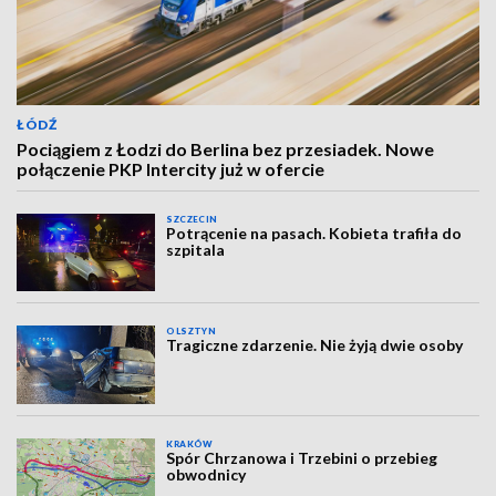
ŁÓDŹ
Pociągiem z Łodzi do Berlina bez przesiadek. Nowe
połączenie PKP Intercity już w ofercie
SZCZECIN
Potrącenie na pasach. Kobieta trafiła do
szpitala
OLSZTYN
Tragiczne zdarzenie. Nie żyją dwie osoby
KRAKÓW
Spór Chrzanowa i Trzebini o przebieg
obwodnicy