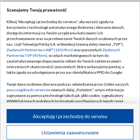
Szanujemy Twoją prywatność
Dołącz do nas:
Kliknij "Akceptuję i przechodzę do serwisu", aby wyrazić zgody na
korzystanie z technologii automatycznego śledzenia i zbierania danych,
TVP
dostęp do informacji na Twoim urządzeniu końcowym i ich
Abonament TVP
przechowywanie oraz na przetwarzanie Twoich danych osobowych przez
Regulamin TVP
nas, czyli Telewizję Polską S.A. w likwidacji (zwaną dalej również „TVP”),
Emisja w TVP
Polityka prywatności
Zaufanych Partnerów z IAB* (1201 firm)
oraz pozostałych
Zaufanych
Partnerów TVP (93 firm)
, w celach marketingowych (w tym do
Centrum informacji TVP
Moje zgody
zautomatyzowanego dopasowania reklam do Twoich zainteresowań i
mierzenia ich skuteczności) i pozostałych, które wskazujemy poniżej, a
Naziemna Telewizja Cyfrowa
Pomoc
także zgody na udostępnianie przez nas identyfikatora PPID do Google.
Sklep TVP
Biuro reklamy
Twoje dane osobowe zbierane podczas odwiedzania przez Ciebie naszych
Rada Programowa
Kontakt
poszczególnych serwisów
zwanych dalej „Portalem”, w tym informacje
zapisywane za pomocą technologii takich jak: pliki cookie, sygnalizatory
System NOS
WWW lub innych podobnych technologii umożliwiających świadczenie
dopasowanych i bezpiecznych usług, personalizację treści oraz reklam,
Informacje o nadawcy
Kanały
udostępnianie funkcji mediów społecznościowych oraz analizowanie
Akceptuję i przechodzę do serwisu
ruchu w Internecie.
Program dla prasy
©2026 Telewizja Polska S.A. w likwidacji
Biuro Reklamy
Twoje dane osobowe zbierane podczas odwiedzania przez Ciebie
Ustawienia zaawansowane
poszczególnych serwisów
na Portalu, takie jak adresy IP, identyfikatory
Ogłoszenie przetargowe