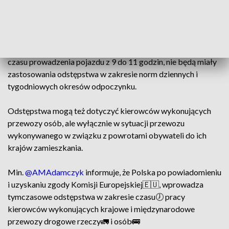
pojazdu w ciągu dwóch kolejnych tygodni nie może
przekroczyć 96 godzin, co oznacza jego podniesienie o 6
godzin.
Resort zaznacza jednocześnie, że ze względu na wydłużenie
czasu prowadzenia pojazdu z 9 do 11 godzin, nie będą miały
zastosowania odstępstwa w zakresie norm dziennych i
tygodniowych okresów odpoczynku.
Odstępstwa mogą też dotyczyć kierowców wykonujących
przewozy osób, ale wyłącznie w sytuacji przewozu
wykonywanego w związku z powrotami obywateli do ich
krajów zamieszkania.
Min.
@AMAdamczyk
informuje, że Polska po powiadomieniu
i uzyskaniu zgody Komisji Europejskiej🇪🇺, wprowadza
tymczasowe odstępstwa w zakresie czasu🕖 pracy
kierowców wykonujących krajowe i międzynarodowe
przewozy drogowe rzeczy🚛 i osób🚌