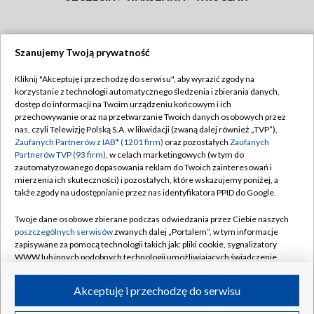
Szanujemy Twoją prywatność
Dołącz do nas:
Kliknij "Akceptuję i przechodzę do serwisu", aby wyrazić zgody na
korzystanie z technologii automatycznego śledzenia i zbierania danych,
TVP
dostęp do informacji na Twoim urządzeniu końcowym i ich
Abonament TVP
przechowywanie oraz na przetwarzanie Twoich danych osobowych przez
Regulamin TVP
nas, czyli Telewizję Polską S.A. w likwidacji (zwaną dalej również „TVP”),
Emisja w TVP
Zaufanych Partnerów z IAB* (1201 firm)
Polityka prywatności
oraz pozostałych
Zaufanych
Partnerów TVP (93 firm)
, w celach marketingowych (w tym do
Centrum informacji TVP
Moje zgody
zautomatyzowanego dopasowania reklam do Twoich zainteresowań i
mierzenia ich skuteczności) i pozostałych, które wskazujemy poniżej, a
Naziemna Telewizja Cyfrowa
Pomoc
także zgody na udostępnianie przez nas identyfikatora PPID do Google.
Sklep TVP
Biuro reklamy
Twoje dane osobowe zbierane podczas odwiedzania przez Ciebie naszych
Rada Programowa
poszczególnych serwisów
zwanych dalej „Portalem”, w tym informacje
Kontakt
zapisywane za pomocą technologii takich jak: pliki cookie, sygnalizatory
System NOS
WWW lub innych podobnych technologii umożliwiających świadczenie
dopasowanych i bezpiecznych usług, personalizację treści oraz reklam,
Informacje o nadawcy
Kanały
udostępnianie funkcji mediów społecznościowych oraz analizowanie
Akceptuję i przechodzę do serwisu
ruchu w Internecie.
Program dla prasy
©2026 Telewizja Polska S.A. w likwidacji