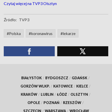
Czytaj więcej na TVP3 Olsztyn
Źródło:
TVP3
#Polska
#koronawirus
#lekarze
BIAŁYSTOK
/
BYDGOSZCZ
/
GDAŃSK
/
GORZÓW WLKP.
/
KATOWICE
/
KIELCE
/
KRAKÓW
/
LUBLIN
/
ŁÓDŹ
/
OLSZTYN
/
OPOLE
/
POZNAŃ
/
RZESZÓW
/
SZCZECIN
/
WARSZAWA
/
WROCŁAW