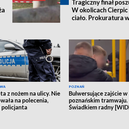
Tragiczny finał pos
ża
W okolicach Cierpic 
ciało. Prokuratura 
kobieta miała obraże
wideo]
AWA
POZNAŃ
ta z nożem na ulicy. Nie
Bulwersujące zajście w
wała na polecenia,
poznańskim tramwaju.
 policjanta
Świadkiem radny [WI