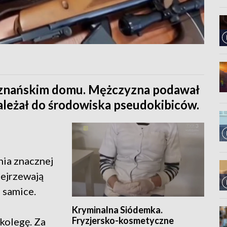
 poznańskim domu. Mężczyzna podawał
należał do środowiska pseudokibiców.
:
nia znacznej
dejrzewają
 samice.
Kryminalna Siódemka.
Fryzjersko-kosmetyczne
kolegę. Za