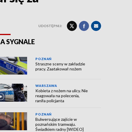
UDOSTĘPNIJ:
A SYGNALE
POZNAŃ
Straszne sceny w zakładzie
pracy. Zaatakował nożem
WARSZAWA
Kobieta z nożem na ulicy. Nie
reagowała na polecenia,
raniła policjanta
POZNAŃ
Bulwersujące zajście w
poznańskim tramwaju.
Świadkiem radny [WIDEO]