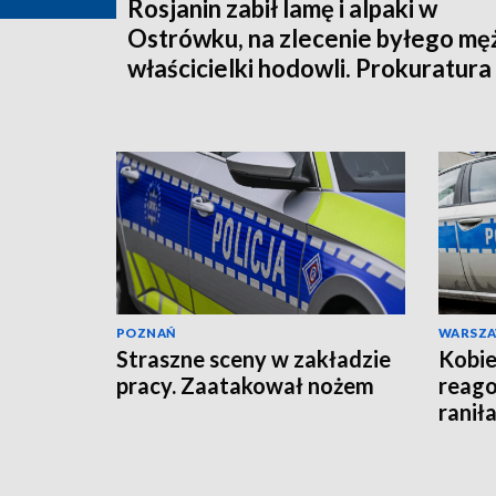
Rosjanin zabił lamę i alpaki w
Ostrówku, na zlecenie byłego mę
właścicielki hodowli. Prokuratura
wysłała akt oskarżenia!
POZNAŃ
WARSZ
Straszne sceny w zakładzie
Kobie
pracy. Zaatakował nożem
reago
raniła