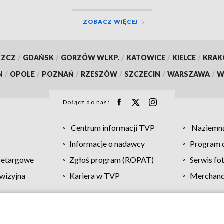
ZOBACZ WIĘCEJ
SZCZ
/
GDAŃSK
/
GORZÓW WLKP.
/
KATOWICE
/
KIELCE
/
KRA
N
/
OPOLE
/
POZNAŃ
/
RZESZÓW
/
SZCZECIN
/
WARSZAWA
/
W
Dołącz do nas:
Centrum informacji TVP
Naziemna
Informacje o nadawcy
Program d
zetargowe
Zgłoś program (ROPAT)
Serwis fo
wizyjna
Kariera w TVP
Merchandi