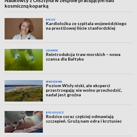
Naukowcy z Olsztyna w zespole pracującym nad
kosmiczną koparką
KIELCE
Kardiolożka ze szpitala wojewódzkiego
na prestiżowej liście stanfordzkiej
GDAŃSK
Reintrodukcja traw morskich – nowa
szansa dla Bałtyku
WARSZAWA
Poziom Wisły niski, ale eksperci
przestrzegają: nie wolno przechodzić,
nadal jest groźna
BYDGOSZCZ
Rodzice coraz częściej odmawiają
szczepień. Grożą nam odra i krztusiec