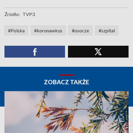
Źródło:
TVP3
#Polska
#koronawirus
#osocze
#szpital
ZOBACZ TAKŻE